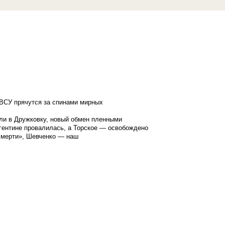
ВСУ прячутся за спинами мирных
ли в Дружковку, новый обмен пленными
гентине провалилась, а Торское — освобождено
смерти», Шевченко — наш