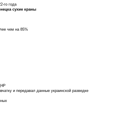
2-го года
онецка сухие краны
олее чем на 85%
ДНР
вчатку и передавал данные украинской разведке
нных