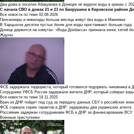
Два дома в поселке Абакумова в Донецке не видели воды в кранах с 202
С начала СВО в домах 21 и 23 по Бахрушина в Кировском районе Д
Все новости по теме
02.08.2026
Пенсионеры и инвалиды больше месяца живут без воды в Макеевке
В Харцызске десятки пустых бочек для воды простаивают больше года
Донецк держится на хомутах: «Вода Донбасса» признала износ сетей б
Ждуны
ФСБ задержала террориста, который готовился подорвать чиновника в 
Сотрудники УФСБ России задержали жителя ДНР, который собирал взры
Все новости по теме
19.11.2025
Врач из ДНР пойдет под суд за передачу данных СБУ о российских вое
ФСБ сорвала серию терактов в ДНР: задержаны два украинских агента
Россиянин задержан сотрудниками ФСБ в ДНР за финансирование ВСУ
Военные преступники