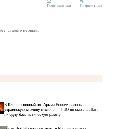
Подписаться
Поделиться
ев, станьте первым.
В Киеве огненный ад: Армия России разнесла
украинскую столицу в клочья – ПВО не смогла сбить
ни одну баллистическую ракету
Ким Чен Ын развертывает в России ракетное