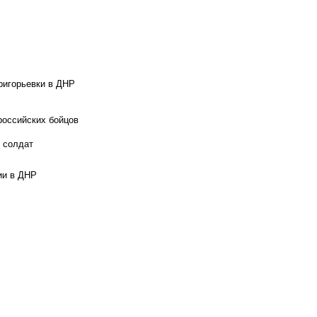
ригорьевки в ДНР
российских бойцов
х солдат
ии в ДНР