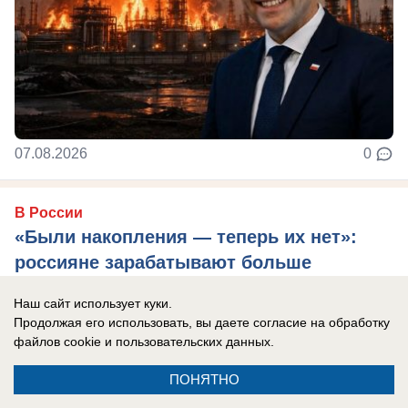
07.08.2026
0
В России
«Были накопления — теперь их нет»:
россияне зарабатывают больше
некоторых европейцев, но есть нюанс
Наш сайт использует куки.
Bloomberg пишет, что в России не всё так плохо.
Продолжая его использовать, вы даете согласие на обработку
файлов cookie
и пользовательских данных.
ПОНЯТНО