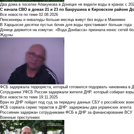
Два дома в поселке Абакумова в Донецке не видели воды в кранах с 202
С начала СВО в домах 21 и 23 по Бахрушина в Кировском районе Д
Все новости по теме
02.08.2026
Пенсионеры и инвалиды больше месяца живут без воды в Макеевке
В Харцызске десятки пустых бочек для воды простаивают больше года
Донецк держится на хомутах: «Вода Донбасса» признала износ сетей б
Ждуны
ФСБ задержала террориста, который готовился подорвать чиновника в 
Сотрудники УФСБ России задержали жителя ДНР, который собирал взры
Все новости по теме
19.11.2025
Врач из ДНР пойдет под суд за передачу данных СБУ о российских вое
ФСБ сорвала серию терактов в ДНР: задержаны два украинских агента
Россиянин задержан сотрудниками ФСБ в ДНР за финансирование ВСУ
Военные преступники