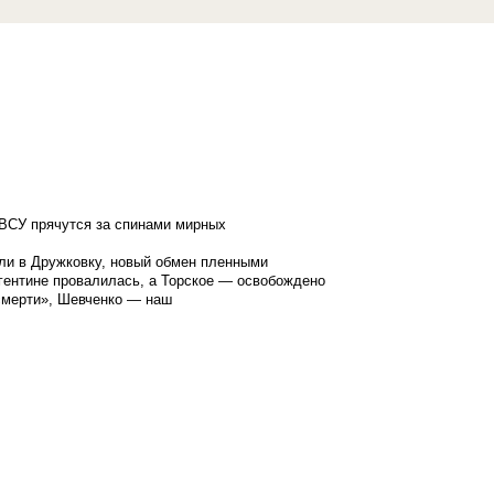
ВСУ прячутся за спинами мирных
ли в Дружковку, новый обмен пленными
гентине провалилась, а Торское — освобождено
смерти», Шевченко — наш