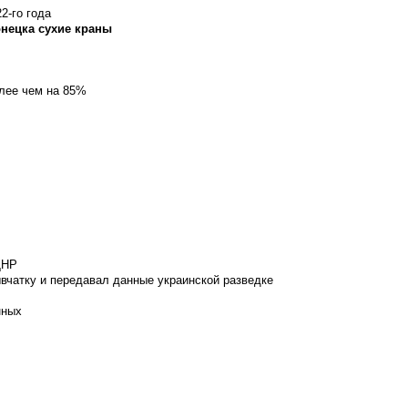
2-го года
онецка сухие краны
олее чем на 85%
ДНР
вчатку и передавал данные украинской разведке
нных