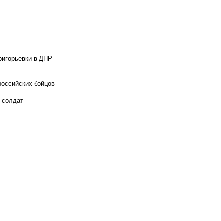
ригорьевки в ДНР
российских бойцов
х солдат