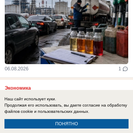
06.08.2026
1
Экономика
ВТБ: объем выдачи ипотеки в России
Наш сайт использует куки.
вырос на 38%
Продолжая его использовать, вы даете согласие на обработку
файлов cookie
и пользовательских данных.
ВТБ за семь месяцев года оформил более 41
тыс. сделок
ПОНЯТНО