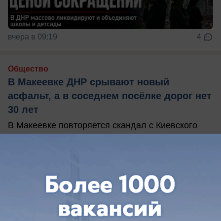
вчера в 09:19
4
Общество
В Макеевке ДНР срывают новый
асфальт, а в соседнем посёлке дорог нет
30 лет
В Макеевке повторяется скандал с Киевского
проспекта Донецка