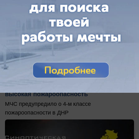
вчера в 08:56
0
Общество
В ДНР 6 августа ожидается жара до +36 и
высокая пожароопасность
МЧС предупредило о 4-м классе
пожароопасности в ДНР