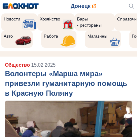
Донецк
Новости
Хозяйство
Бары
Справочн
- рестораны
Авто
Работа
Магазины
Го
Общество
15.02.2025
Волонтеры «Марша мира»
привезли гуманитарную помощь
в Красную Поляну