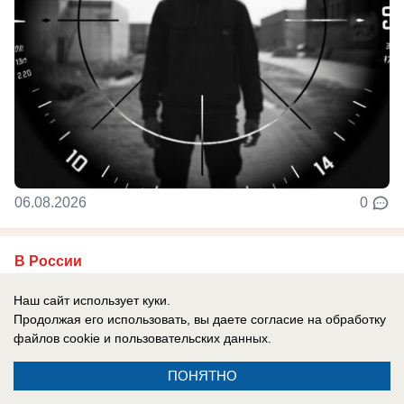
06.08.2026
0
В России
«Нам мешали жить проблемы»: друг
Наш сайт использует куки.
Усольцевых получил загадочное
Продолжая его использовать, вы даете согласие на обработку
сообщение от пропавшей семьи
файлов cookie
и пользовательских данных.
Новая тайна Усольцевых: послание пришло
ПОНЯТНО
спустя 10 месяцев после исчезновения.