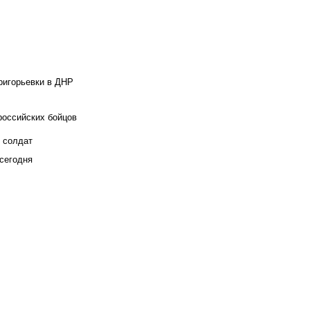
ригорьевки в ДНР
российских бойцов
х солдат
сегодня