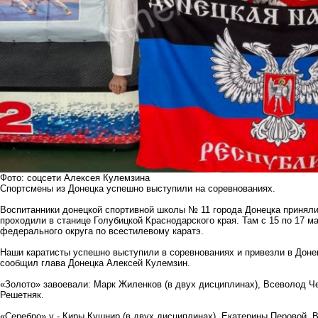
Фото: соцсети Алексея Кулемзина
Спортсмены из Донецка успешно выступили на соревнованиях.
Воспитанники донецкой спортивной школы № 11 города Донецка приняли
проходили в станице Голубицкой Краснодарского края. Там с 15 по 17 
федерального округа по всестилевому каратэ.
Наши каратисты успешно выступили в соревнованиях и привезли в Донец
сообщил глава Донецка Алексей Кулемзин.
«Золото» завоевали: Марк Жиленков (в двух дисциплинах), Всеволод Ч
Решетняк.
«Серебро» у - Киры Кушнир (в двух дисциплинах), Екатерины Перовой, 