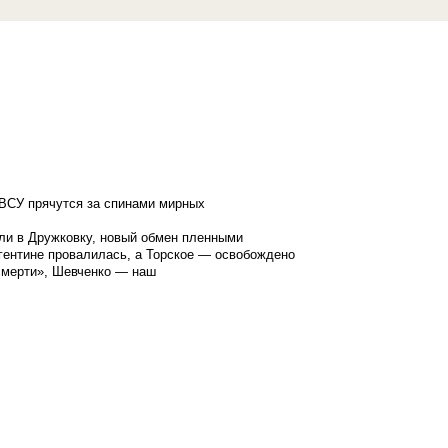
ВСУ прячутся за спинами мирных
ли в Дружковку, новый обмен пленными
гентине провалилась, а Торское — освобождено
смерти», Шевченко — наш