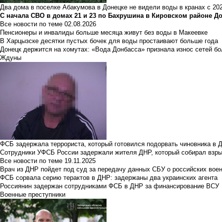
Два дома в поселке Абакумова в Донецке не видели воды в кранах с 202
С начала СВО в домах 21 и 23 по Бахрушина в Кировском районе Д
Все новости по теме
02.08.2026
Пенсионеры и инвалиды больше месяца живут без воды в Макеевке
В Харцызске десятки пустых бочек для воды простаивают больше года
Донецк держится на хомутах: «Вода Донбасса» признала износ сетей б
Ждуны
ФСБ задержала террориста, который готовился подорвать чиновника в 
Сотрудники УФСБ России задержали жителя ДНР, который собирал взры
Все новости по теме
19.11.2025
Врач из ДНР пойдет под суд за передачу данных СБУ о российских вое
ФСБ сорвала серию терактов в ДНР: задержаны два украинских агента
Россиянин задержан сотрудниками ФСБ в ДНР за финансирование ВСУ
Военные преступники