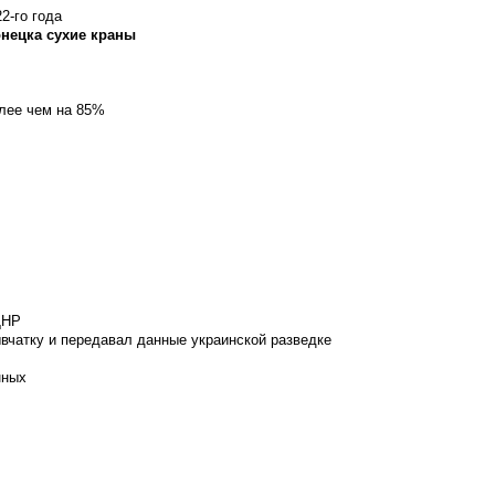
2-го года
онецка сухие краны
олее чем на 85%
ДНР
вчатку и передавал данные украинской разведке
нных