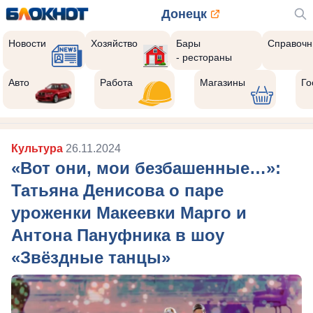
Донецк
Новости
Хозяйство
Бары
Справочн
- рестораны
Авто
Работа
Магазины
Го
Культура
26.11.2024
«Вот они, мои безбашенные…»:
Татьяна Денисова о паре
уроженки Макеевки Марго и
Антона Пануфника в шоу
«Звёздные танцы»