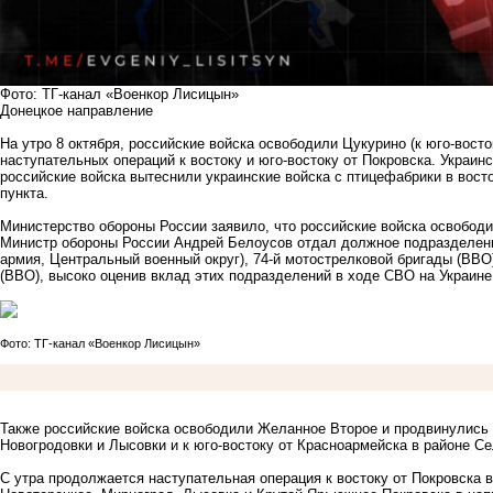
Фото: ТГ-канал «Военкор Лисицын»
Донецкое направление
На утро 8 октября, российские войска освободили Цукурино (к юго-вос
наступательных операций к востоку и юго-востоку от Покровска. Украин
российские войска вытеснили украинские войска с птицефабрики в вос
пункта.
Министерство обороны России заявило, что российские войска освободил
Министр обороны России Андрей Белоусов отдал должное подразделени
армия, Центральный военный округ), 74-й мотострелковой бригады (ВВО)
(ВВО), высоко оценив вклад этих подразделений в ходе СВО на Украине
Фото: ТГ-канал «Военкор Лисицын»
Также российские войска освободили Желанное Второе и продвинулись к
Новогродовки и Лысовки и к юго-востоку от Красноармейска в районе Се
С утра продолжается наступательная операция к востоку от Покровска 