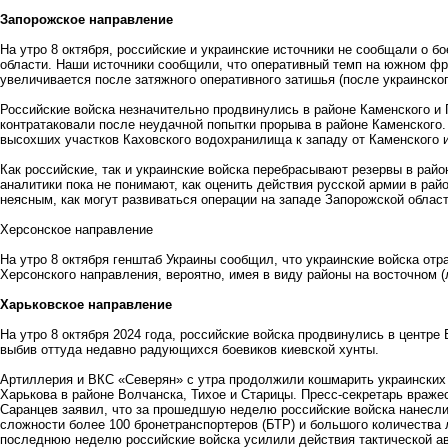
Запорожское направление
На утро 8 октября, российские и украинские источники не сообщали о б
области. Наши источники сообщили, что оперативный темп на южном фр
увеличивается после затяжного оперативного затишья (после украинског
Российские войска незначительно продвинулись в районе Каменского и
контратаковали после неудачной попытки прорыва в районе Каменского.
высохших участков Каховского водохранилища к западу от Каменского и 
Как российские, так и украинские войска перебрасывают резервы в рай
аналитики пока не понимают, как оценить действия русской армии в рай
неясным, как могут развиваться операции на западе Запорожской област
Херсонское направление
На утро 8 октября генштаб Украины сообщил, что украинские войска отр
Херсонского направления, вероятно, имея в виду районы на восточном (
Харьковское направление
На утро 8 октября 2024 года, российские войска продвинулись в центре
выбив оттуда недавно радующихся боевиков киевской хунты.
Артиллерия и ВКС «Северян» с утра продолжили кошмарить украинских 
Харькова в районе Волчанска, Тихое и Старицы. Пресс-секретарь враже
Саранцев заявил, что за прошедшую неделю российские войска нанесл
сложности более 100 бронетранспортеров (БТР) и большого количества л
последнюю неделю российские войска усилили действия тактической ав