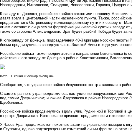
Новоторецкое, Мирноград, Лысовка и Крутой Яр; южнее Покровска в нап
Новогродовки, Николаевки, Селидово, Новоселовки, Горняка, Цукурино 
К западу от Донецка, российские войска захватили половину Максимиль
давят врага в центральной части населенного пункта. Также, российски
продвигаются к Островскому железнодорожному пути и к северу от Ма
огнем сметают с лица земли фортификации киевской хунты к западу от Д
также со стороны Александровки. Враг будет разбит! Победа будет за н
К юго-западу от Донецка, подразделения 40-й бригады морской пехоты Р
боями продвинулись в западную часть Золотой Нивы в ходе усиленного
Российские войска также продвигаются в направлении Богоявленки (к с
действия к юго-западу от Донецка в районе Константиновки, Богоявлен
Фото: ТГ-канал «Военкор Лисицын»
Сообщается, что украинские войска безуспешно контр атаковали в район
С самого раннего утра продолжилось наступление вооруженных сил Росс
под самим Дзержинском; и южнее Дзержинска в районе Новгородского (Н
Щербиновки.
Российские войска продвинулись вдоль улиц Рудничной и Торговой в ц
в центре Дзержинска. Враг пока не признает продвижения и готовится ко
У Часов Яра, продолжаются пехотные атаки на украинские позиции к юг
и Ступочки, однако подтвержденных изменений линии фронта на этом н