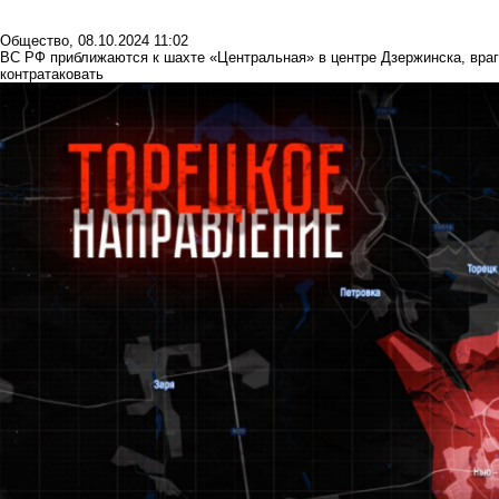
Общество
,
08.10.2024 11:02
ВС РФ приближаются к шахте «Центральная» в центре Дзержинска, враг 
контратаковать