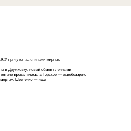
ВСУ прячутся за спинами мирных
ли в Дружковку, новый обмен пленными
гентине провалилась, а Торское — освобождено
смерти», Шевченко — наш