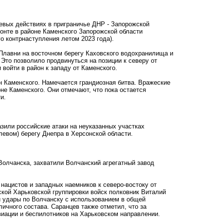
оевых действиях в приграничье ДНР - Запорожской
онте в районе Каменского Запорожской области
о контрнаступления летом 2023 года).
 Плавни на восточном берегу Каховского водохранилища и
 Это позволило продвинуться на позиции к северу от
войти в район к западу от Каменского.
он Каменского. Намечается грандиозная битва. Вражеские
оне Каменского. Они отмечают, что пока остается
и.
азили российские атаки на неуказанных участках
левом) берегу Днепра в Херсонской области.
 Волчанска, захватили Волчанский агрегатный завод
нацистов и западных наемников к северо-востоку от
ской Харьковской группировки войск полковник Виталий
и удары по Волчанску с использованием в общей
ичного состава. Саранцев также отметил, что за
иации и беспилотников на Харьковском направлении.