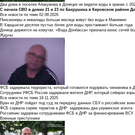
Два дома в поселке Абакумова в Донецке не видели воды в кранах с 202
С начала СВО в домах 21 и 23 по Бахрушина в Кировском районе Д
Все новости по теме
02.08.2026
Пенсионеры и инвалиды больше месяца живут без воды в Макеевке
В Харцызске десятки пустых бочек для воды простаивают больше года
Донецк держится на хомутах: «Вода Донбасса» признала износ сетей б
Ждуны
ФСБ задержала террориста, который готовился подорвать чиновника в 
Сотрудники УФСБ России задержали жителя ДНР, который собирал взры
Все новости по теме
19.11.2025
Врач из ДНР пойдет под суд за передачу данных СБУ о российских вое
ФСБ сорвала серию терактов в ДНР: задержаны два украинских агента
Россиянин задержан сотрудниками ФСБ в ДНР за финансирование ВСУ
Военные преступники