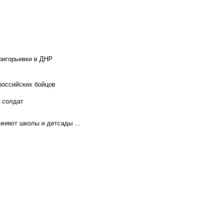
ригорьевки в ДНР
российских бойцов
х солдат
иняют школы и детсады ...