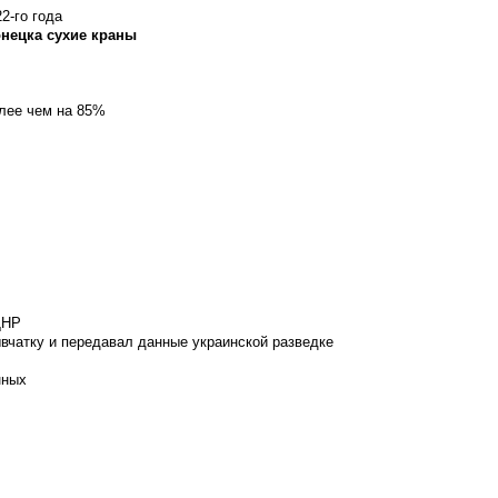
2-го года
онецка сухие краны
олее чем на 85%
ДНР
вчатку и передавал данные украинской разведке
нных