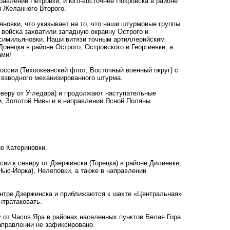
равлении Петровки; и юго-восточнее Покровска в районе
и Желанного Второго.
яновки, что указывает на то, что наши штурмовые группы
е войска захватили западную окраину Острого и
ксимильяновки. Наши витязи точным артиллерийским
онецка в районе Острого, Островского и Георгиевки, а
ами!
оссии (Тихоокеанский флот, Восточный военный округ) с
 взводного механизированного штурма.
еверу от Угледара) и продолжают наступательные
ки, Золотой Нивы и в направлении Ясной Поляны.
е Катериновки.
ии к северу от Дзержинска (Торецка) в районе Дилиевки;
ью-Йорка), Нелеповки, а также в направлении
ентре Дзержинска и приближаются к шахте «Центральная»
нтратаковать.
у от Часов Яра в районах населенных пунктов Белая Гора
аправлении не зафиксировано.