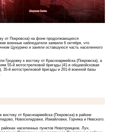
току от Покровска) на фоне продолжающихся
ские военные наблюдатели заявили 6 октября, что
точном Цукурино и заняли оставшуюся часть населенного
и Гродовку к востоку от Красноармейска (Покровска), а
ям 55-й мотострелковой бригады (41-я общевойсковая
, 35-й мотострелковой бригады и 201-й военной базы
.
 востоку от Красноармейска (Покровска) в районе
лидово, Новоселидовки, Измайловки, Горняка и Невского.
в районах населенных пунктов Новотроицкое, Луч,