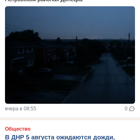
вчера в 08:55
0
Общество
В ДНР 5 августа ожидаются дожди,