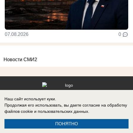
07.08.2026
0
Новости СМИ2
Реклама на сайте
Информация
Наш сайт использует куки.
Продолжая его использовать, вы даете согласие на обработку
Контакты
файлов cookie
и пользовательских данных.
ПОНЯТНО