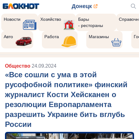
Донецк
Новости
Хозяйство
Бары
Справочн
- рестораны
Авто
Работа
Магазины
Го
Общество
24.09.2024
«Все сошли с ума в этой
русофобной политике» финский
журналист Кости Хейсканен о
резолюции Европарламента
разрешить Украине бить вглубь
России