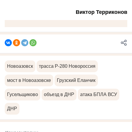
Виктор Терриконов
Новоазовск
трасса Р-280 Новороссия
мост в Новоазовске
Грузский Еланчик
Гусельщиково
объезд в ДНР
атака БПЛА ВСУ
ДНР