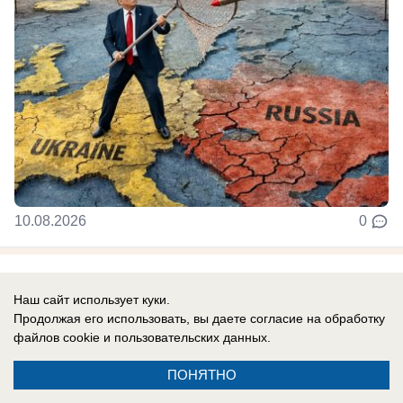
10.08.2026
0
В России
Наш сайт использует куки.
Иран схватил США за «чувствительное»
Продолжая его использовать, вы даете согласие на обработку
место: Трамп готов выйти из конфликта
файлов cookie
и пользовательских данных.
и без ядерной сделки
ПОНЯТНО
Президент США уже готов ограничиться