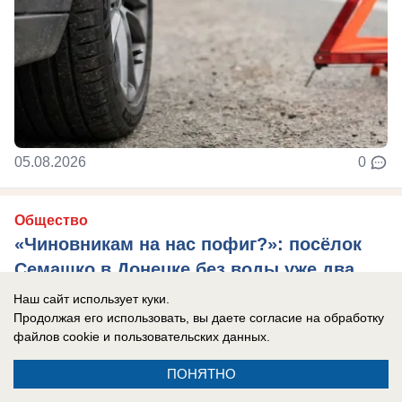
05.08.2026
0
Общество
«Чиновникам на нас пофиг?»: посёлок
Семашко в Донецке без воды уже два
месяца
Наш сайт использует куки.
Продолжая его использовать, вы даете согласие на обработку
Кировский район Донецка страдает от отсутствия
файлов cookie
и пользовательских данных.
воды
ПОНЯТНО