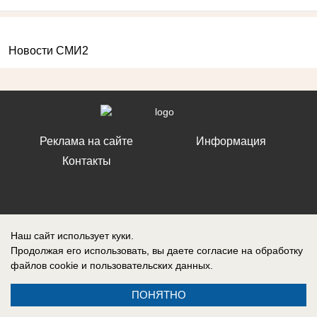
Новости СМИ2
Реклама на сайте
Информация
Контакты
Запись о регистрации СМИ: ЭЛ № ФС 77 – 86242, выдано
Наш сайт использует куки.
Федеральной службой по надзору в сфере связи, информационных
Продолжая его использовать, вы даете согласие на обработку
технологий и массовых коммуникаций (Роскомнадзор) 10 ноября 2023
файлов cookie
и пользовательских данных.
г.
ПОНЯТНО