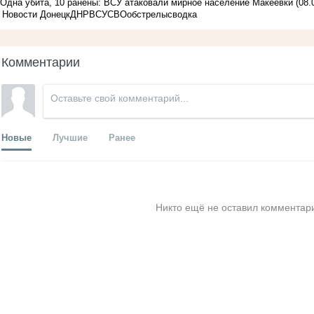
Одна убита, 10 ранены: ВСУ атаковали мирное население Макеевки
(08.
Новости Донецк
ДНР
ВСУ
СВО
обстрелы
сводка
Комментарии
Новые
Лучшие
Ранее
Никто ещё не оставил комментари