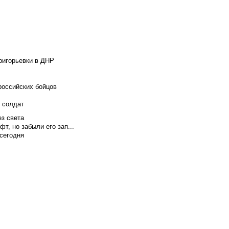
ригорьевки в ДНР
российских бойцов
х солдат
ез света
т, но забыли его зап...
сегодня