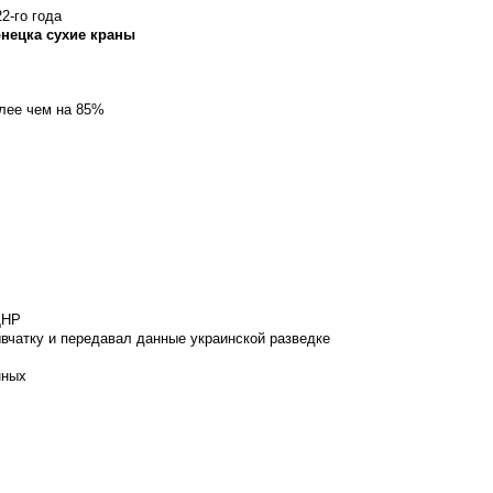
2-го года
онецка сухие краны
олее чем на 85%
ДНР
вчатку и передавал данные украинской разведке
нных