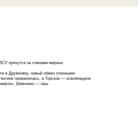
ВСУ прячутся за спинами мирных
ли в Дружковку, новый обмен пленными
гентине провалилась, а Торское — освобождено
смерти», Шевченко — наш