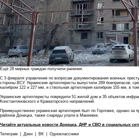
Ещё 28 мирных граждан получили ранения.
С 3 февраля управление по вопросам документирования военных прест
стороны ВСУ. Украинские артиллеристы выпустили 289 боеприпасов, сре
калибром 122 и 227 мм, и ствольная артиллерия калибром 155 мм, в том
Украинские артиллеристы повредили 51 жилой дом и 35 объектов инфра
Константиновского и Краматорского направлений.
Преимущественно украинская артиллерия бьет по Горловке, однако за
районов Донецка, также снаряды упали в Макеевке.
Читайте актуальные новости Донецка, ДНР и СВО в социальных сет
Телеграм
|
Дзен
|
ВК
|
Одноклассники