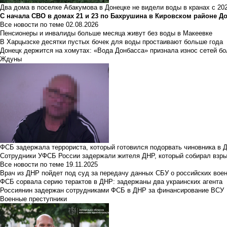
Два дома в поселке Абакумова в Донецке не видели воды в кранах с 202
С начала СВО в домах 21 и 23 по Бахрушина в Кировском районе Д
Все новости по теме
02.08.2026
Пенсионеры и инвалиды больше месяца живут без воды в Макеевке
В Харцызске десятки пустых бочек для воды простаивают больше года
Донецк держится на хомутах: «Вода Донбасса» признала износ сетей б
Ждуны
ФСБ задержала террориста, который готовился подорвать чиновника в 
Сотрудники УФСБ России задержали жителя ДНР, который собирал взры
Все новости по теме
19.11.2025
Врач из ДНР пойдет под суд за передачу данных СБУ о российских вое
ФСБ сорвала серию терактов в ДНР: задержаны два украинских агента
Россиянин задержан сотрудниками ФСБ в ДНР за финансирование ВСУ
Военные преступники