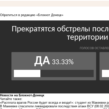
Обратиться в редакцию «Блокнот Донецк»
Новости на Блoкнoт-Донецк
Читайте также:
«Расплата врагов России будет всегда и везде!»: студент из Макеевки 
В Макеевке спасатели ликвидировали последствия атаки ВСУ
(08.02.202