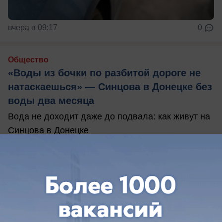
вчера в 09:17
0
Общество
«Воды из бочки по разбитой дороге не
натаскаешься» — Синцова в Донецке без
воды два месяца
Вода не доходит даже до подвала: как живут на
Синцова в Донецке