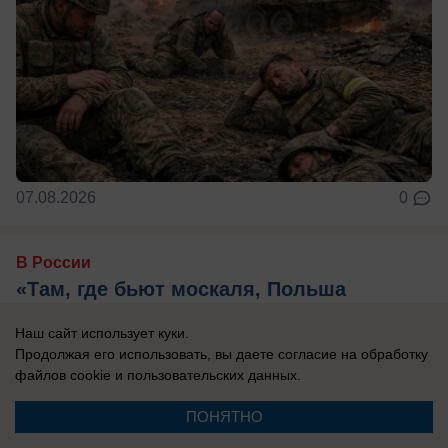
07.08.2026
0
В России
«Там, где бьют москаля, Польша
оказывает помощь»: президент страны
Наш сайт использует куки.
сделал агрессивное заявление в адрес
Продолжая его использовать, вы даете согласие на обработку
России
файлов cookie
и пользовательских данных.
Захарова: Это пример «клинической
ПОНЯТНО
русофобии», которая «влияет на когнитивные