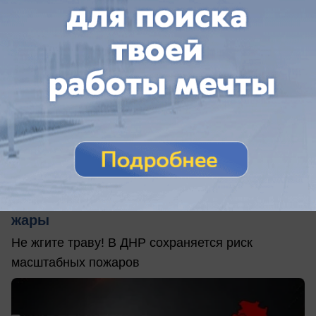
вчера в 09:07
0
Общество
В ДНР объявлена высокая
пожароопасность на фоне 38-градусной
жары
Не жгите траву! В ДНР сохраняется риск
масштабных пожаров