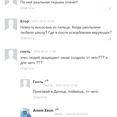
По ней реальная тюрьма плачет!
Ответить
1
Егор
2025.09.03 05:04
Новость высосана из пальца. Когда школьники 
любили школу? Где в посте оскорбление верующих?
Ответить
-1
гость
2025.09.02 17:49
этих людей защищают наши солдаты от чего??? и 
для чего ???
Ответить
Гость
гость
2025.09.03 07:54
Приезжай в Донецк, поймёшь, от чего.
Ответить
Artem Xeon
гость
2025.09.03 04:53