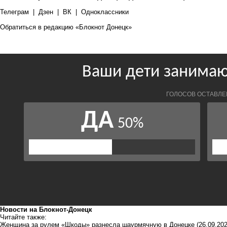
Телеграм
|
Дзен
|
ВК
|
Одноклассники
Обратиться в редакцию «Блокнот Донецк»
Новости на Блoкнoт-Донецк
Читайте также:
Женщина за рулем «Шкоды» разнесла шаурмячную в Донецке
(26.09.202