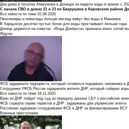
Два дома в поселке Абакумова в Донецке не видели воды в кранах с 202
С начала СВО в домах 21 и 23 по Бахрушина в Кировском районе Д
Все новости по теме
02.08.2026
Пенсионеры и инвалиды больше месяца живут без воды в Макеевке
В Харцызске десятки пустых бочек для воды простаивают больше года
Донецк держится на хомутах: «Вода Донбасса» признала износ сетей б
Ждуны
ФСБ задержала террориста, который готовился подорвать чиновника в 
Сотрудники УФСБ России задержали жителя ДНР, который собирал взры
Все новости по теме
19.11.2025
Врач из ДНР пойдет под суд за передачу данных СБУ о российских вое
ФСБ сорвала серию терактов в ДНР: задержаны два украинских агента
Россиянин задержан сотрудниками ФСБ в ДНР за финансирование ВСУ
Военные преступники