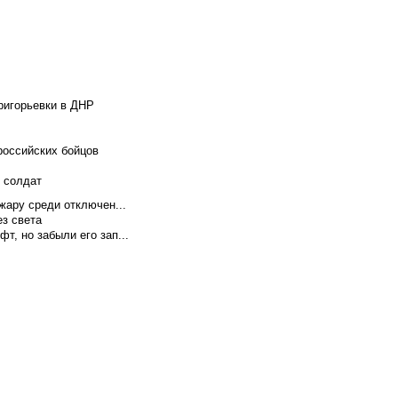
ригорьевки в ДНР
российских бойцов
х солдат
жару среди отключен...
ез света
т, но забыли его зап...