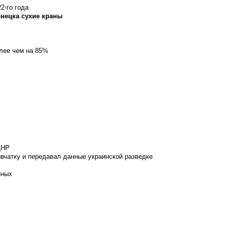
2-го года
онецка сухие краны
олее чем на 85%
ДНР
вчатку и передавал данные украинской разведке
нных