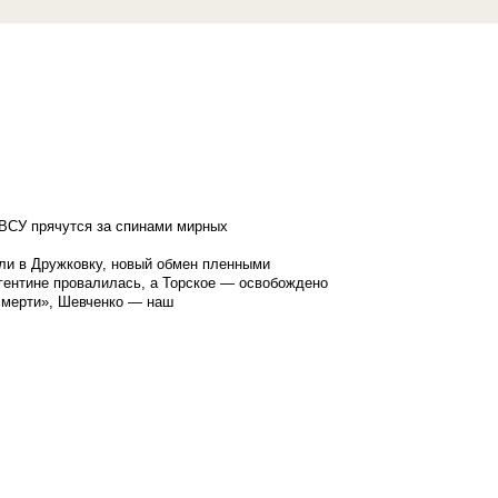
ВСУ прячутся за спинами мирных
ли в Дружковку, новый обмен пленными
гентине провалилась, а Торское — освобождено
смерти», Шевченко — наш