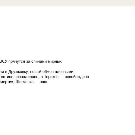
ВСУ прячутся за спинами мирных
ли в Дружковку, новый обмен пленными
гентине провалилась, а Торское — освобождено
смерти», Шевченко — наш