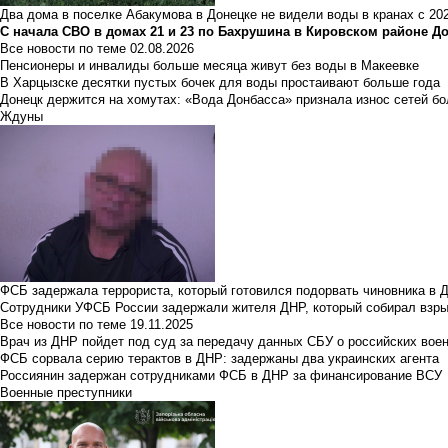
Два дома в поселке Абакумова в Донецке не видели воды в кранах с 202
С начала СВО в домах 21 и 23 по Бахрушина в Кировском районе Д
Все новости по теме
02.08.2026
Пенсионеры и инвалиды больше месяца живут без воды в Макеевке
В Харцызске десятки пустых бочек для воды простаивают больше года
Донецк держится на хомутах: «Вода Донбасса» признала износ сетей б
Ждуны
ФСБ задержала террориста, который готовился подорвать чиновника в 
Сотрудники УФСБ России задержали жителя ДНР, который собирал взры
Все новости по теме
19.11.2025
Врач из ДНР пойдет под суд за передачу данных СБУ о российских вое
ФСБ сорвала серию терактов в ДНР: задержаны два украинских агента
Россиянин задержан сотрудниками ФСБ в ДНР за финансирование ВСУ
Военные преступники