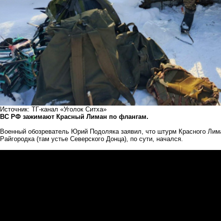
Источник: ТГ-канал «Уголок Ситха»
ВС РФ зажимают Красный Лиман по флангам.
Военный обозреватель Юрий Подоляка заявил, что штурм Красного Лима
Райгородка (там устье Северского Донца), по сути, начался.