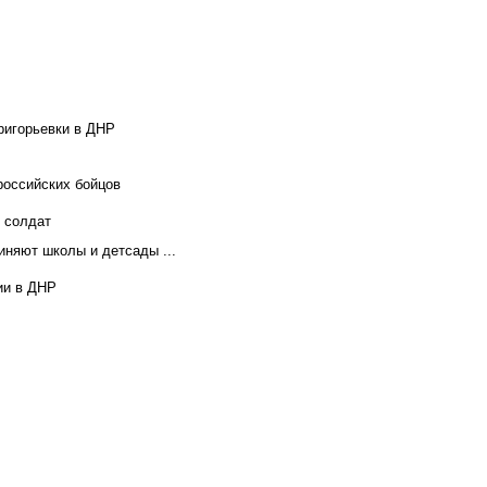
ригорьевки в ДНР
российских бойцов
х солдат
иняют школы и детсады ...
ии в ДНР