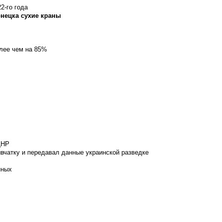
2-го года
онецка сухие краны
олее чем на 85%
ДНР
вчатку и передавал данные украинской разведке
нных