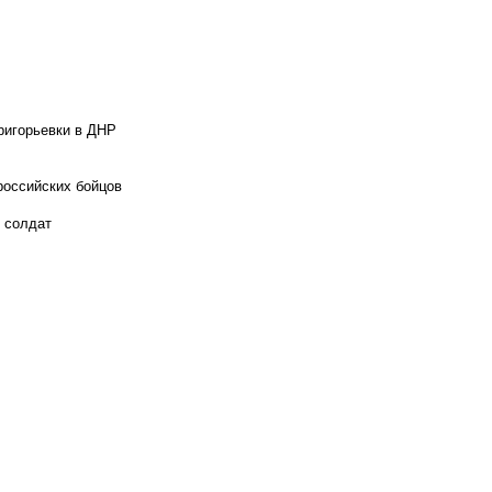
ригорьевки в ДНР
российских бойцов
х солдат