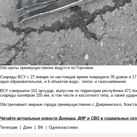
Обстрелы преимущественно ведутся по Горловке.
Снаряды ВСУ с 27 января по настоящее время повредили 35 домов и 17
одно образовательное, и 6 объектов водо-, тепло- и газоснабжения.
ВСУ совершили 151 артудар, выпустив по территории республики 471 б
снаряды калибром 155 мм, в том числе и кассетного типа, а также уда
Обстреливают мирные города преимущественно с Дзержинского, Констан
Читайте актуальные новости Донецка, ДНР и СВО в социальных сет
Телеграм
|
Дзен
|
ВК
|
Одноклассники