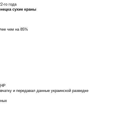
2-го года
онецка сухие краны
олее чем на 85%
ДНР
вчатку и передавал данные украинской разведке
нных