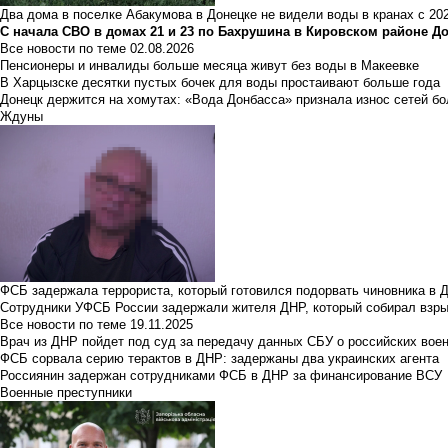
Два дома в поселке Абакумова в Донецке не видели воды в кранах с 202
С начала СВО в домах 21 и 23 по Бахрушина в Кировском районе Д
Все новости по теме
02.08.2026
Пенсионеры и инвалиды больше месяца живут без воды в Макеевке
В Харцызске десятки пустых бочек для воды простаивают больше года
Донецк держится на хомутах: «Вода Донбасса» признала износ сетей б
Ждуны
ФСБ задержала террориста, который готовился подорвать чиновника в 
Сотрудники УФСБ России задержали жителя ДНР, который собирал взры
Все новости по теме
19.11.2025
Врач из ДНР пойдет под суд за передачу данных СБУ о российских вое
ФСБ сорвала серию терактов в ДНР: задержаны два украинских агента
Россиянин задержан сотрудниками ФСБ в ДНР за финансирование ВСУ
Военные преступники