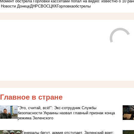
Момент обстрела Горловки кассетами попал на видео: известно о 10 р
Новости Донецк
ДНР
СВО
СЦКК
Горловка
обстрелы
Главное в стране
"Это, считай, всё!": Экс-сотрудник Службы
безопасности Украины назвал главный признак конца
режима Зеленского
Генералы бегут, армия отступает, Зеленский врет: