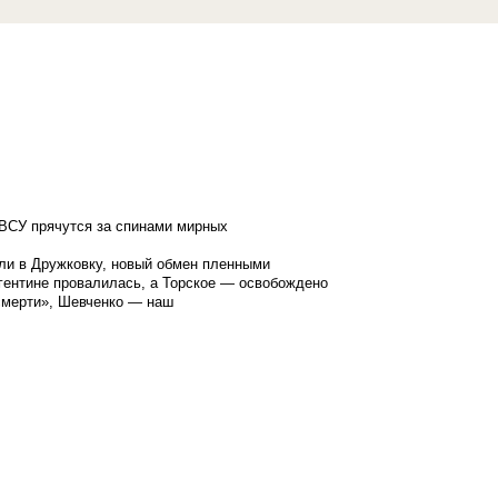
ВСУ прячутся за спинами мирных
ли в Дружковку, новый обмен пленными
гентине провалилась, а Торское — освобождено
смерти», Шевченко — наш