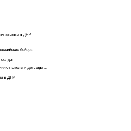
ригорьевки в ДНР
российских бойцов
х солдат
иняют школы и детсады ...
ии в ДНР