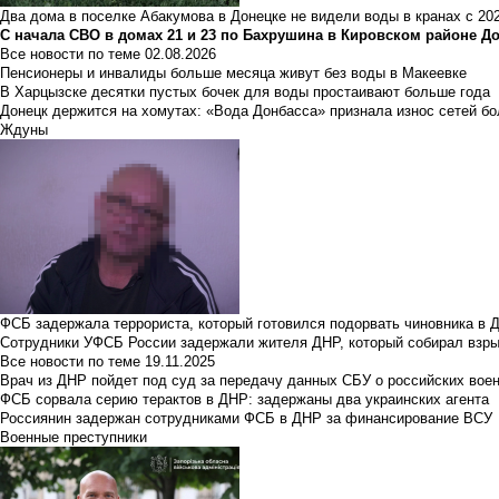
Два дома в поселке Абакумова в Донецке не видели воды в кранах с 202
С начала СВО в домах 21 и 23 по Бахрушина в Кировском районе Д
Все новости по теме
02.08.2026
Пенсионеры и инвалиды больше месяца живут без воды в Макеевке
В Харцызске десятки пустых бочек для воды простаивают больше года
Донецк держится на хомутах: «Вода Донбасса» признала износ сетей б
Ждуны
ФСБ задержала террориста, который готовился подорвать чиновника в 
Сотрудники УФСБ России задержали жителя ДНР, который собирал взры
Все новости по теме
19.11.2025
Врач из ДНР пойдет под суд за передачу данных СБУ о российских вое
ФСБ сорвала серию терактов в ДНР: задержаны два украинских агента
Россиянин задержан сотрудниками ФСБ в ДНР за финансирование ВСУ
Военные преступники