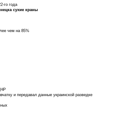
2-го года
онецка сухие краны
олее чем на 85%
ДНР
вчатку и передавал данные украинской разведке
нных