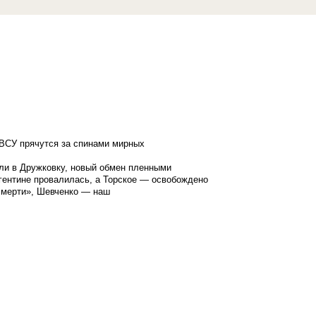
ВСУ прячутся за спинами мирных
ли в Дружковку, новый обмен пленными
гентине провалилась, а Торское — освобождено
смерти», Шевченко — наш