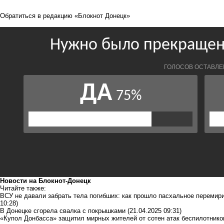
Обратиться в редакцию «Блокнот Донецк»
Новости на Блoкнoт-Донецк
Читайте также:
ВСУ не давали забрать тела погибших: как прошло пасхальное перемири
10:28)
В Донецке сгорела свалка с покрышками
(21.04.2025 09:31)
«Купол Донбасса» защитил мирных жителей от сотен атак беспилотнико