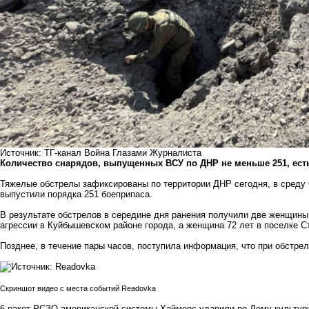
Источник: ТГ-канал Война Глазами Журналиста
Количество снарядов, выпущенных ВСУ по ДНР не меньше 251, ест
Тяжелые обстрелы зафиксированы по территории ДНР сегодня, в среду 
выпустили порядка 251 боеприпаса.
В результате обстрелов в середине дня ранения получили две женщины.
агрессии в Куйбышевском районе города, а женщина 72 лет в поселке С
Позднее, в течение пары часов, поступила информация, что при обстре
Скриншот видео с места событий Readovka
6 ракет РСЗО американской системы Хаймерс ударили по Дому культуры