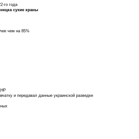
2-го года
онецка сухие краны
олее чем на 85%
ДНР
вчатку и передавал данные украинской разведке
нных