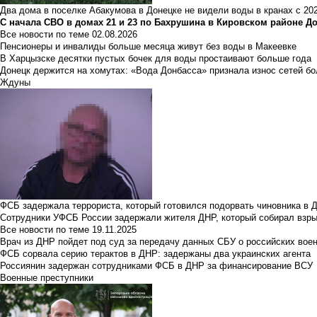
Два дома в поселке Абакумова в Донецке не видели воды в кранах с 202
С начала СВО в домах 21 и 23 по Бахрушина в Кировском районе Д
Все новости по теме
02.08.2026
Пенсионеры и инвалиды больше месяца живут без воды в Макеевке
В Харцызске десятки пустых бочек для воды простаивают больше года
Донецк держится на хомутах: «Вода Донбасса» признала износ сетей б
Ждуны
ФСБ задержала террориста, который готовился подорвать чиновника в 
Сотрудники УФСБ России задержали жителя ДНР, который собирал взры
Все новости по теме
19.11.2025
Врач из ДНР пойдет под суд за передачу данных СБУ о российских вое
ФСБ сорвала серию терактов в ДНР: задержаны два украинских агента
Россиянин задержан сотрудниками ФСБ в ДНР за финансирование ВСУ
Военные преступники