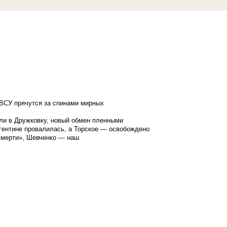
ВСУ прячутся за спинами мирных
ли в Дружковку, новый обмен пленными
гентине провалилась, а Торское — освобождено
смерти», Шевченко — наш