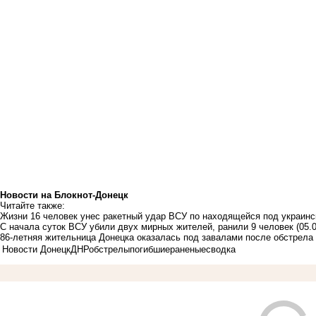
Новости на Блoкнoт-Донецк
Читайте также:
Жизни 16 человек унес ракетный удар ВСУ по находящейся под украинс
С начала суток ВСУ убили двух мирных жителей, ранили 9 человек
(05.
86-летняя жительница Донецка оказалась под завалами после обстрела 
Новости Донецк
ДНР
обстрелы
погибшие
раненые
сводка