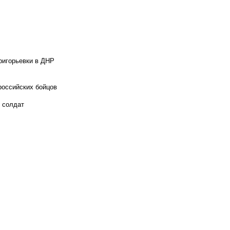
ригорьевки в ДНР
российских бойцов
х солдат