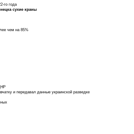
2-го года
онецка сухие краны
олее чем на 85%
ДНР
вчатку и передавал данные украинской разведке
нных