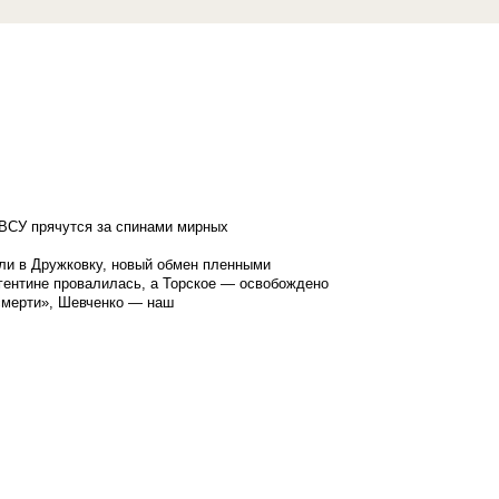
ВСУ прячутся за спинами мирных
ли в Дружковку, новый обмен пленными
гентине провалилась, а Торское — освобождено
смерти», Шевченко — наш