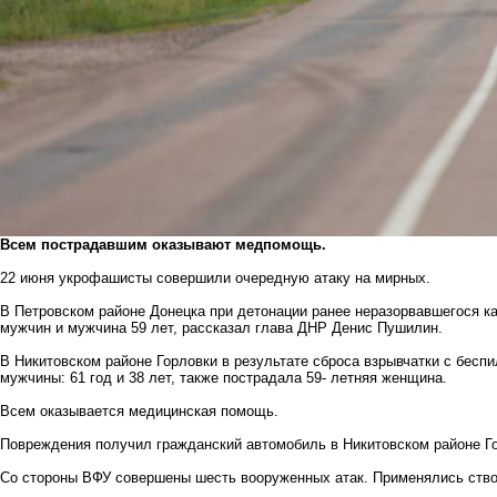
Всем пострадавшим оказывают медпомощь.
22 июня укрофашисты совершили очередную атаку на мирных.
В Петровском районе Донецка при детонации ранее неразорвавшегося к
мужчин и мужчина 59 лет, рассказал глава ДНР Денис Пушилин.
В Никитовском районе Горловки в результате сброса взрывчатки с бесп
мужчины: 61 год и 38 лет, также пострадала 59- летняя женщина.
Всем оказывается медицинская помощь.
Повреждения получил гражданский автомобиль в Никитовском районе Г
Со стороны ВФУ совершены шесть вооруженных атак. Применялись ств