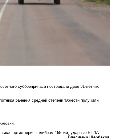
ассетного суббоеприпаса пострадали двое 31-летних
илотника ранения средней степени тяжести получили
орловки.
ольная артиллерия калибром 155 мм, ударные БПЛА.
Владимир Щербаков