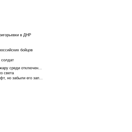
ригорьевки в ДНР
российских бойцов
х солдат
жару среди отключен...
ез света
т, но забыли его зап...