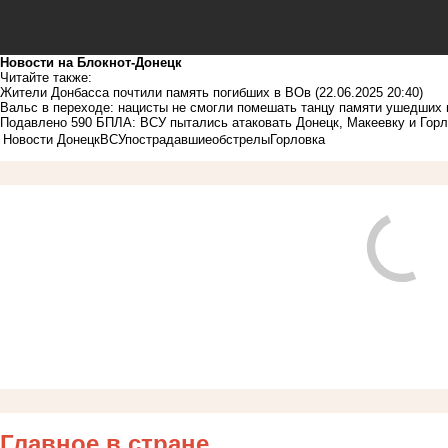
Новости на Блoкнoт-Донецк
Читайте также:
Жители Донбасса почтили память погибших в ВОв
(22.06.2025 20:40)
Вальс в переходе: нацисты не смогли помешать танцу памяти ушедших 
Подавлено 590 БПЛА: ВСУ пытались атаковать Донецк, Макеевку и Горл
Новости Донецк
ВСУ
пострадавшие
обстрелы
Горловка
Главное в стране