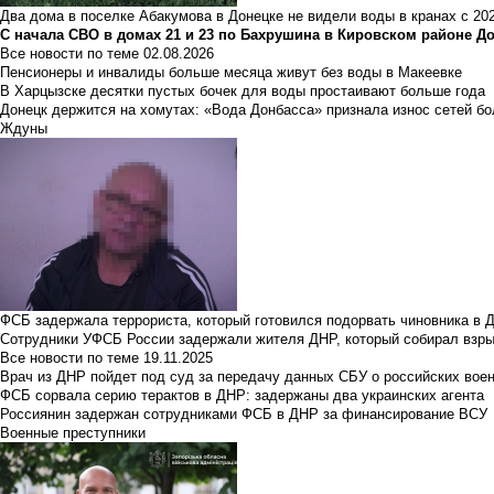
Два дома в поселке Абакумова в Донецке не видели воды в кранах с 202
С начала СВО в домах 21 и 23 по Бахрушина в Кировском районе Д
Все новости по теме
02.08.2026
Пенсионеры и инвалиды больше месяца живут без воды в Макеевке
В Харцызске десятки пустых бочек для воды простаивают больше года
Донецк держится на хомутах: «Вода Донбасса» признала износ сетей б
Ждуны
ФСБ задержала террориста, который готовился подорвать чиновника в 
Сотрудники УФСБ России задержали жителя ДНР, который собирал взры
Все новости по теме
19.11.2025
Врач из ДНР пойдет под суд за передачу данных СБУ о российских вое
ФСБ сорвала серию терактов в ДНР: задержаны два украинских агента
Россиянин задержан сотрудниками ФСБ в ДНР за финансирование ВСУ
Военные преступники