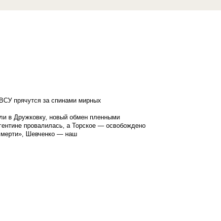
ВСУ прячутся за спинами мирных
ли в Дружковку, новый обмен пленными
гентине провалилась, а Торское — освобождено
смерти», Шевченко — наш