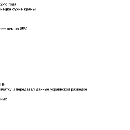
2-го года
онецка сухие краны
олее чем на 85%
ДНР
вчатку и передавал данные украинской разведке
нных