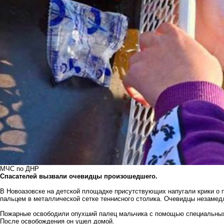
МЧС по ДНР
Спасателей вызвали очевидцы произошедшего.
В Новоазовске на детской площадке присутствующих напугали крики о 
пальцем в металлической сетке теннисного столика. Очевидцы незамед
Пожарные освободили опухший палец мальчика с помощью специальных 
После освобождения он ушел домой.