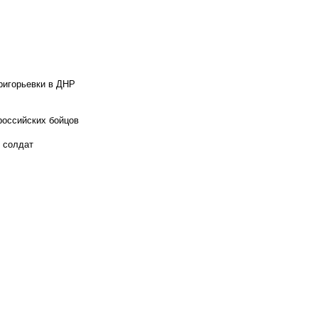
ригорьевки в ДНР
российских бойцов
х солдат