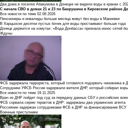
Два дома в поселке Абакумова в Донецке не видели воды в кранах с 202
С начала СВО в домах 21 и 23 по Бахрушина в Кировском районе Д
Все новости по теме
02.08.2026
Пенсионеры и инвалиды больше месяца живут без воды в Макеевке
В Харцызске десятки пустых бочек для воды простаивают больше года
Донецк держится на хомутах: «Вода Донбасса» признала износ сетей б
Ждуны
ФСБ задержала террориста, который готовился подорвать чиновника в 
Сотрудники УФСБ России задержали жителя ДНР, который собирал взры
Все новости по теме
19.11.2025
Врач из ДНР пойдет под суд за передачу данных СБУ о российских вое
ФСБ сорвала серию терактов в ДНР: задержаны два украинских агента
Россиянин задержан сотрудниками ФСБ в ДНР за финансирование ВСУ
Военные преступники