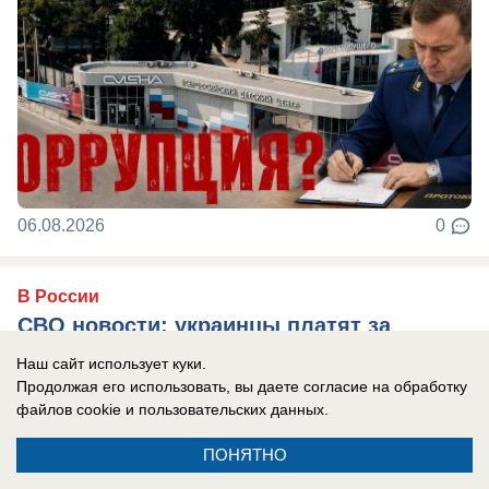
06.08.2026
0
В России
СВО новости: украинцы платят за
«похищения» с учений, Трамп отказал
Наш сайт использует куки.
Украине в ракетах Patriot, боевики ВСУ
Продолжая его использовать, вы даете согласие на обработку
файлов cookie
и пользовательских данных.
тонут при форсировании Северского
Донца
ПОНЯТНО
Главные новости СВО на утро 7 августа 2026