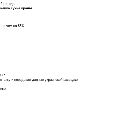
2-го года
онецка сухие краны
олее чем на 85%
ДНР
вчатку и передавал данные украинской разведке
нных