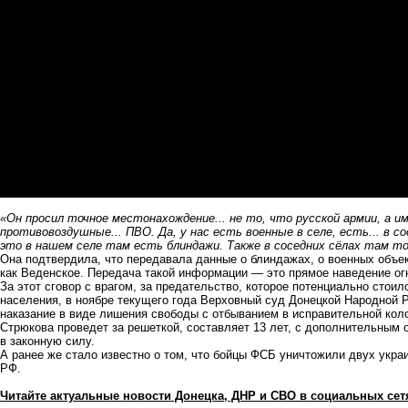
«Он просил точное местонахождение... не то, что русской армии, а и
противовоздушные... ПВО. Да, у нас есть военные в селе, есть... в 
это в нашем селе там есть блиндажи. Также в соседних сёлах там т
Она подтвердила, что передавала данные о блиндажах, о военных объек
как Веденское. Передача такой информации — это прямое наведение ог
За этот сговор с врагом, за предательство, которое потенциально стои
населения, в ноябре текущего года Верховный суд Донецкой Народной Р
наказание в виде лишения свободы с отбыванием в исправительной ко
Стрюкова проведет за решеткой, составляет 13 лет, с дополнительным 
в законную силу.
А ранее же стало известно о том, что бойцы ФСБ уничтожили двух укр
РФ.
Читайте актуальные новости Донецка, ДНР и СВО в социальных сет