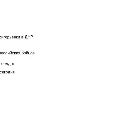
ригорьевки в ДНР
российских бойцов
х солдат
сегодня