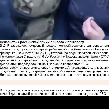
Ненависть к российской армии привела к приговору
В ДНР завершился судебный процесс, который должен стать серьезным 
стульях или, хуже того, открыто работает против безопасности России
гражданке РФ и жительнице ДНР, которая, по заданию украинских спец
По материалам Управления ФСБ России по Тихоокеанскому флоту (УФСБ
деятельность Стрюковой. Её задача была предельно проста и смертельн
дислокации подразделений ВС РФ в зоне проведения СВО.
Если говорить простыми словами, Людмила Анатольевна стала глазами
следствия, и это подтверждает её же собственная речь, она призналас
Личная ненависть, какой бы ни была ее причина, стала спусковым крюч
В ходе допроса выяснилось, что запросы со стороны украинских курат
точной дислокацией российских войск, а главное — нахождением ПВО.