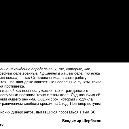
менно нахождение определённых, те, которые, как,
соседнем селе военные. Примерно в нашем селе, то есть
оже есть»,
— так Стрюкова описала свою работу.
тах, называя даже конкретные населенные пункты, такие
ня противника.
ло жизней как военнослужащих, так и гражданского
еспублики поставил точку в этом деле. Суд назначил ей
лонии общего режима. Общий срок, который Людмила
ограничением свободы сроком на 1 год. Приговор вступил
аинских диверсантов, пытавшихся
прорваться в тыл
ВС
Владимир Щербаков
ях: