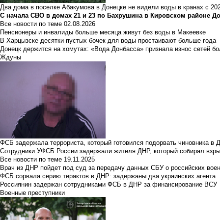
Два дома в поселке Абакумова в Донецке не видели воды в кранах с 202
С начала СВО в домах 21 и 23 по Бахрушина в Кировском районе Д
Все новости по теме
02.08.2026
Пенсионеры и инвалиды больше месяца живут без воды в Макеевке
В Харцызске десятки пустых бочек для воды простаивают больше года
Донецк держится на хомутах: «Вода Донбасса» признала износ сетей б
Ждуны
ФСБ задержала террориста, который готовился подорвать чиновника в 
Сотрудники УФСБ России задержали жителя ДНР, который собирал взры
Все новости по теме
19.11.2025
Врач из ДНР пойдет под суд за передачу данных СБУ о российских вое
ФСБ сорвала серию терактов в ДНР: задержаны два украинских агента
Россиянин задержан сотрудниками ФСБ в ДНР за финансирование ВСУ
Военные преступники