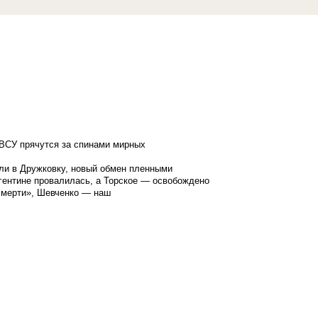
ВСУ прячутся за спинами мирных
ли в Дружковку, новый обмен пленными
гентине провалилась, а Торское — освобождено
смерти», Шевченко — наш