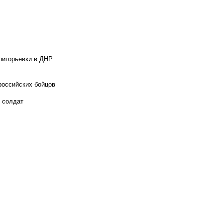
ригорьевки в ДНР
российских бойцов
х солдат