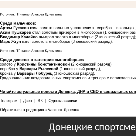
Источник: ТГ-канал Алексея Кулемзина
Среди мальчиков:
Артем Гусаков
взял золото вольных упражнениях, серебро – в кольцах,
Аким Пушкарев
стал золотым призером в многоборье (1 юношеский раз
Владимир Качайло
выиграл золото в многоборье (2 юношеский разряд)
Марк Жгун
взял золото в многоборье (3 юношеский разряд).
Источник: ТГ-канал Алексея Кулемзина
Среди девочек в категории «многоборье»:
золото у
Кристины Константиновой
(2 юношеский разряд);
серебро у
Варвары Рылеевой
(1 юношеский разряд);
бронза у
Варвары Лобурец
(3 юношеский разряд).
Градоначальник поздравил юных спортсменов и тренера с великолепны
Читайте актуальные новости Донецка, ДНР и СВО в социальных сет
Телеграм
|
Дзен
|
ВК
|
Одноклассники
Обратиться в редакцию «Блокнот Донецк»