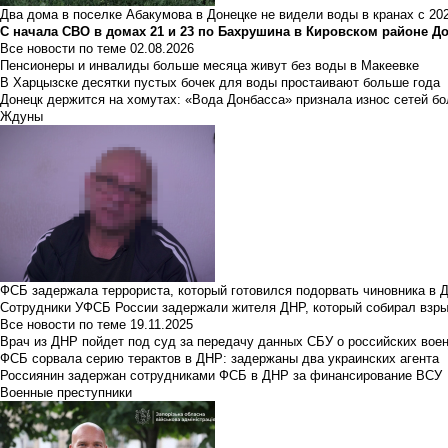
Два дома в поселке Абакумова в Донецке не видели воды в кранах с 202
С начала СВО в домах 21 и 23 по Бахрушина в Кировском районе Д
Все новости по теме
02.08.2026
Пенсионеры и инвалиды больше месяца живут без воды в Макеевке
В Харцызске десятки пустых бочек для воды простаивают больше года
Донецк держится на хомутах: «Вода Донбасса» признала износ сетей б
Ждуны
ФСБ задержала террориста, который готовился подорвать чиновника в 
Сотрудники УФСБ России задержали жителя ДНР, который собирал взры
Все новости по теме
19.11.2025
Врач из ДНР пойдет под суд за передачу данных СБУ о российских вое
ФСБ сорвала серию терактов в ДНР: задержаны два украинских агента
Россиянин задержан сотрудниками ФСБ в ДНР за финансирование ВСУ
Военные преступники