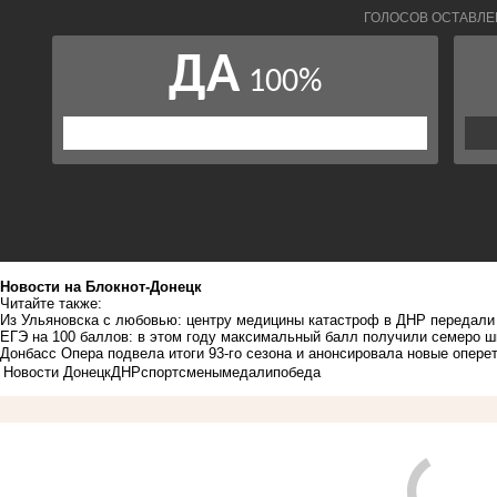
Новости на Блoкнoт-Донецк
Читайте также:
Из Ульяновска с любовью: центру медицины катастроф в ДНР передали
ЕГЭ на 100 баллов: в этом году максимальный балл получили семеро ш
Донбасс Опера подвела итоги 93-го сезона и анонсировала новые опере
Новости Донецк
ДНР
спортсмены
медали
победа