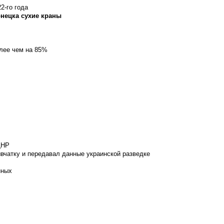
2-го года
онецка сухие краны
олее чем на 85%
ДНР
вчатку и передавал данные украинской разведке
нных