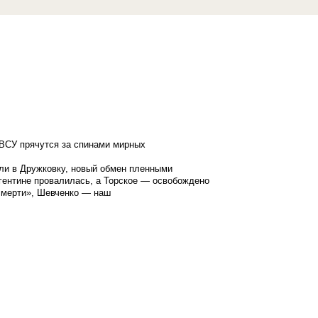
ВСУ прячутся за спинами мирных
ли в Дружковку, новый обмен пленными
гентине провалилась, а Торское — освобождено
смерти», Шевченко — наш