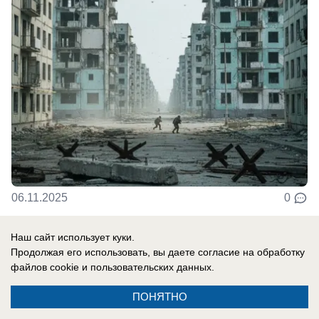
06.11.2025
0
Наш сайт использует куки.
Общество
Продолжая его использовать, вы даете согласие на обработку
Новости СВО: 10 тысяч солдат варятся в
файлов cookie
и пользовательских данных.
Покровском котле, 300 тысяч сбежали
ПОНЯТНО
Пока десятки тысяч бойцов окружены в