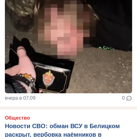
вчера в 07:09
0
Общество
Новости СВО: обман ВСУ в Белицком
раскрыт, вербовка наёмников в