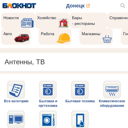
Донецк
Новости
Хозяйство
Бары
Справочн
- рестораны
Авто
Работа
Магазины
Го
Антенны, ТВ
Все категории
Бытовая и
Бытовая техника
Климатическое
оргтехника
оборудование