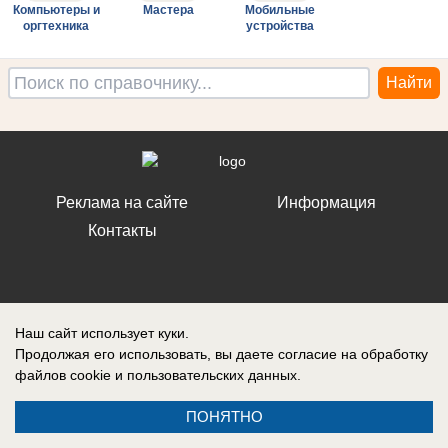
Компьютеры и
Мастера
Мобильные
оргтехника
устройства
Реклама на сайте
Информация
Контакты
Наш сайт использует куки.
Запись о регистрации СМИ: ЭЛ № ФС 77 – 86242, выдано
Федеральной службой по надзору в сфере связи, информационных
Продолжая его использовать, вы даете согласие на обработку
технологий и массовых коммуникаций (Роскомнадзор) 10 ноября 2023
файлов cookie
и пользовательских данных.
г.
ПОНЯТНО