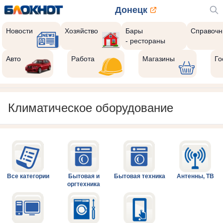
Донецк
Новости
Хозяйство
Бары
Справочн
- рестораны
Авто
Работа
Магазины
Го
Климатическое оборудование
Все категории
Бытовая и
Бытовая техника
Антенны, ТВ
оргтехника