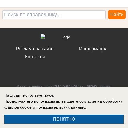
Реклама на сайте
Информация
Контакты
Запись о регистрации СМИ: ЭЛ № ФС 77 – 86242, выдано
Федеральной службой по надзору в сфере связи, информационных
Наш сайт использует куки.
технологий и массовых коммуникаций (Роскомнадзор) 10 ноября 2023
г.
Продолжая его использовать, вы даете согласие на обработку
файлов cookie
и пользовательских данных.
ПОНЯТНО