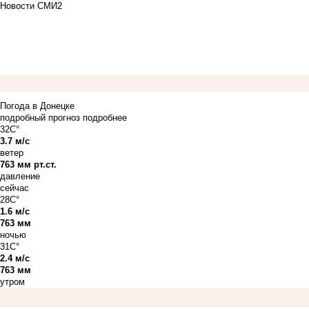
Новости СМИ2
Погода в Донецке
подробный прогноз
подробнее
32C°
3.7 м/с
ветер
763 мм рт.ст.
давление
сейчас
28C°
1.6 м/с
763 мм
ночью
31C°
2.4 м/с
763 мм
утром