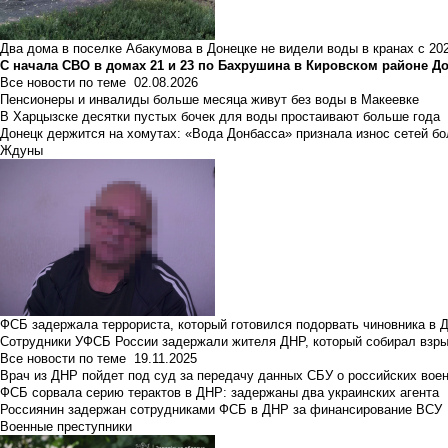
Два дома в поселке Абакумова в Донецке не видели воды в кранах с 202
С начала СВО в домах 21 и 23 по Бахрушина в Кировском районе Д
Все новости по теме
02.08.2026
Пенсионеры и инвалиды больше месяца живут без воды в Макеевке
В Харцызске десятки пустых бочек для воды простаивают больше года
Донецк держится на хомутах: «Вода Донбасса» признала износ сетей б
Ждуны
ФСБ задержала террориста, который готовился подорвать чиновника в 
Сотрудники УФСБ России задержали жителя ДНР, который собирал взры
Все новости по теме
19.11.2025
Врач из ДНР пойдет под суд за передачу данных СБУ о российских вое
ФСБ сорвала серию терактов в ДНР: задержаны два украинских агента
Россиянин задержан сотрудниками ФСБ в ДНР за финансирование ВСУ
Военные преступники