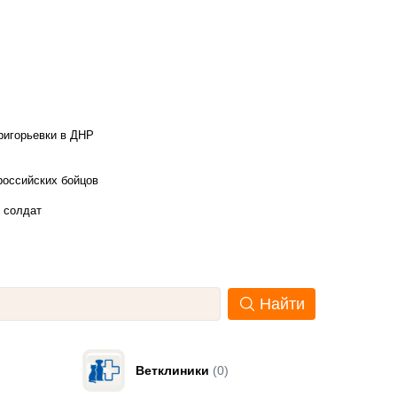
ригорьевки в ДНР
российских бойцов
х солдат
Найти
Ветклиники
(0)