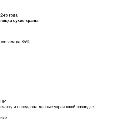
2-го года
онецка сухие краны
олее чем на 85%
ДНР
вчатку и передавал данные украинской разведке
нных