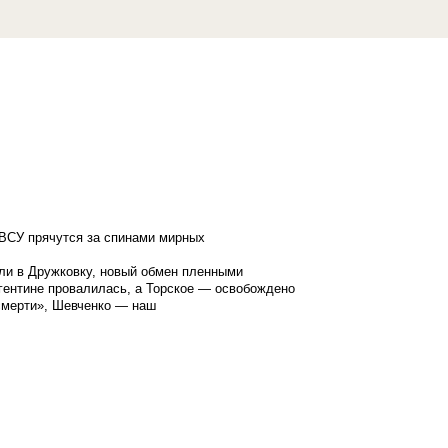
ВСУ прячутся за спинами мирных
ли в Дружковку, новый обмен пленными
гентине провалилась, а Торское — освобождено
смерти», Шевченко — наш