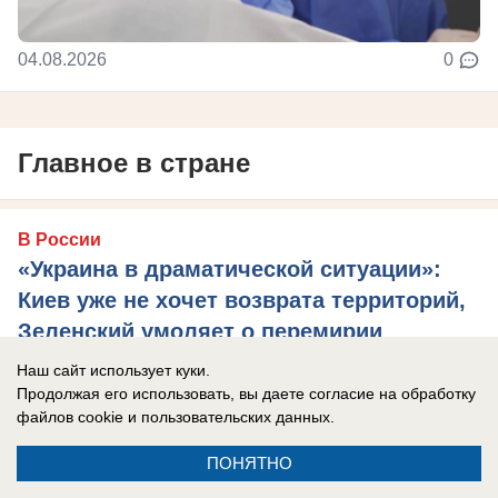
04.08.2026
0
Главное в стране
В России
«Украина в драматической ситуации»:
Киев уже не хочет возврата территорий,
Зеленский умоляет о перемирии
Эксперты уверены, что Украина находится в
Наш сайт использует куки.
Продолжая его использовать, вы даете согласие на обработку
критической ситуации.
файлов cookie
и пользовательских данных.
ПОНЯТНО