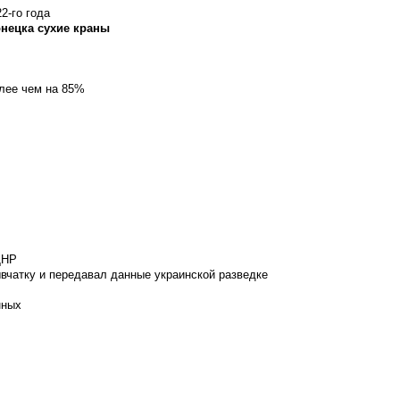
2-го года
онецка сухие краны
олее чем на 85%
ДНР
вчатку и передавал данные украинской разведке
нных