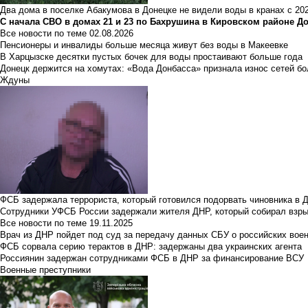
Два дома в поселке Абакумова в Донецке не видели воды в кранах с 202
С начала СВО в домах 21 и 23 по Бахрушина в Кировском районе Д
Все новости по теме
02.08.2026
Пенсионеры и инвалиды больше месяца живут без воды в Макеевке
В Харцызске десятки пустых бочек для воды простаивают больше года
Донецк держится на хомутах: «Вода Донбасса» признала износ сетей б
Ждуны
ФСБ задержала террориста, который готовился подорвать чиновника в 
Сотрудники УФСБ России задержали жителя ДНР, который собирал взры
Все новости по теме
19.11.2025
Врач из ДНР пойдет под суд за передачу данных СБУ о российских вое
ФСБ сорвала серию терактов в ДНР: задержаны два украинских агента
Россиянин задержан сотрудниками ФСБ в ДНР за финансирование ВСУ
Военные преступники