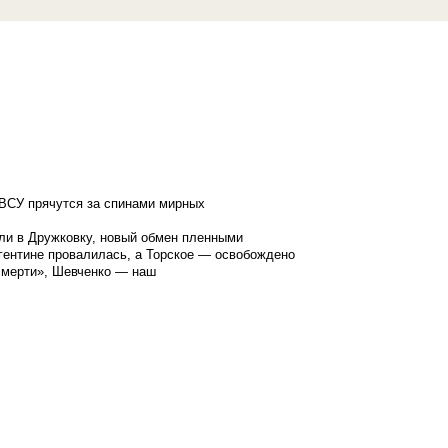
ВСУ прячутся за спинами мирных
ли в Дружковку, новый обмен пленными
гентине провалилась, а Торское — освобождено
смерти», Шевченко — наш