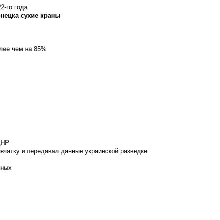
2-го года
онецка сухие краны
олее чем на 85%
ДНР
вчатку и передавал данные украинской разведке
нных