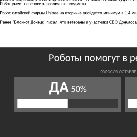
Робот умеет переносить различные предметы.
Робот китайской фирмы Unitree на вторичке обойдется минимум в 1.4 ми
Ранее
"Блокнот Донецк" писал
, что ветераны и участники СВО Донбасса