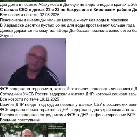
Два дома в поселке Абакумова в Донецке не видели воды в кранах с 202
С начала СВО в домах 21 и 23 по Бахрушина в Кировском районе Д
Все новости по теме
02.08.2026
Пенсионеры и инвалиды больше месяца живут без воды в Макеевке
В Харцызске десятки пустых бочек для воды простаивают больше года
Донецк держится на хомутах: «Вода Донбасса» признала износ сетей б
Ждуны
ФСБ задержала террориста, который готовился подорвать чиновника в 
Сотрудники УФСБ России задержали жителя ДНР, который собирал взры
Все новости по теме
19.11.2025
Врач из ДНР пойдет под суд за передачу данных СБУ о российских вое
ФСБ сорвала серию терактов в ДНР: задержаны два украинских агента
Россиянин задержан сотрудниками ФСБ в ДНР за финансирование ВСУ
Военные преступники