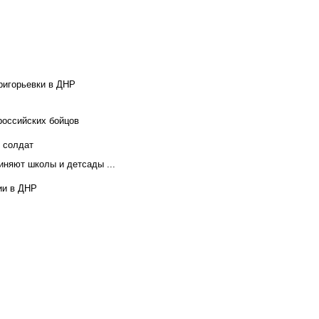
ригорьевки в ДНР
российских бойцов
х солдат
иняют школы и детсады ...
ии в ДНР