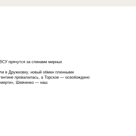
ВСУ прячутся за спинами мирных
ли в Дружковку, новый обмен пленными
гентине провалилась, а Торское — освобождено
смерти», Шевченко — наш