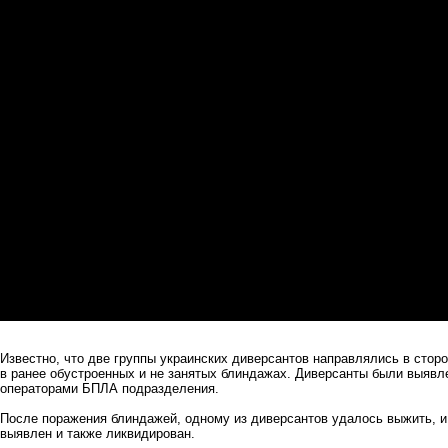
Известно, что две группы украинских диверсантов направлялись в сторо
в ранее обустроенных и не занятых блиндажах. Диверсанты были выявл
операторами БПЛА подразделения.
После поражения блиндажей, одному из диверсантов удалось выжить, и
выявлен и также ликвидирован.