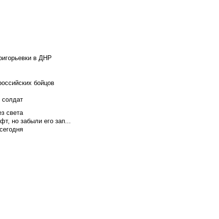
ригорьевки в ДНР
российских бойцов
х солдат
ез света
т, но забыли его зап...
сегодня