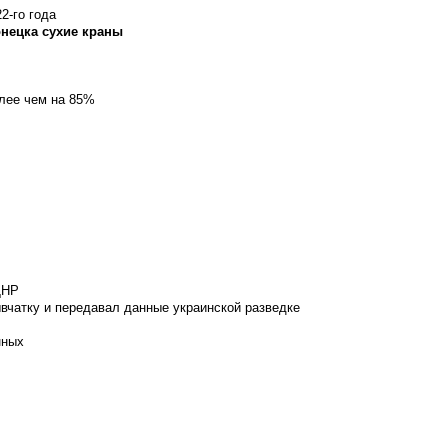
2-го года
онецка сухие краны
олее чем на 85%
ДНР
вчатку и передавал данные украинской разведке
нных