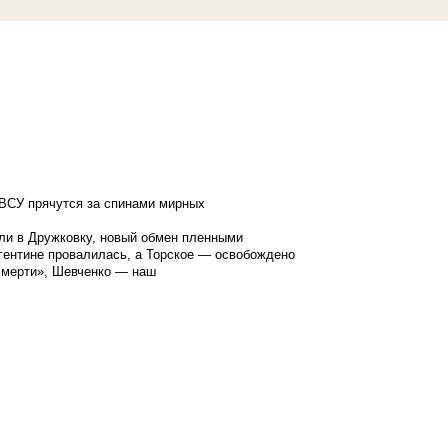
ВСУ прячутся за спинами мирных
ли в Дружковку, новый обмен пленными
гентине провалилась, а Торское — освобождено
смерти», Шевченко — наш