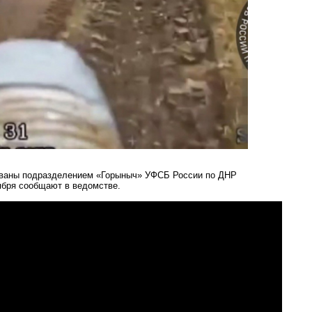
ованы подразделением «Горыныч» УФСБ России по ДНР
ября сообщают в ведомстве.