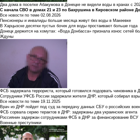
Два дома в поселке Абакумова в Донецке не видели воды в кранах с 202
С начала СВО в домах 21 и 23 по Бахрушина в Кировском районе Д
Все новости по теме
02.08.2026
Пенсионеры и инвалиды больше месяца живут без воды в Макеевке
В Харцызске десятки пустых бочек для воды простаивают больше года
Донецк держится на хомутах: «Вода Донбасса» признала износ сетей б
Ждуны
ФСБ задержала террориста, который готовился подорвать чиновника в 
Сотрудники УФСБ России задержали жителя ДНР, который собирал взры
Все новости по теме
19.11.2025
Врач из ДНР пойдет под суд за передачу данных СБУ о российских вое
ФСБ сорвала серию терактов в ДНР: задержаны два украинских агента
Россиянин задержан сотрудниками ФСБ в ДНР за финансирование ВСУ
Военные преступники