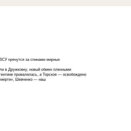
ВСУ прячутся за спинами мирных
ли в Дружковку, новый обмен пленными
гентине провалилась, а Торское — освобождено
смерти», Шевченко — наш