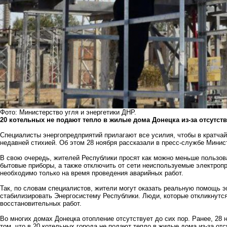
Фото: Министерство угля и энергетики ДНР.
20 котельных не подают тепло в жилые дома Донецка из-за отсутств
Специалисты энергопредприятий прилагают все усилия, чтобы в кратча
недавней стихией. Об этом 28 ноября рассказали в пресс-службе Минист
В свою очередь, жителей Республики просят как можно меньше пользова
бытовые приборы, а также отключить от сети неиспользуемые электроп
необходимо только на время проведения аварийных работ.
Так, по словам специалистов, жители могут оказать реальную помощь 
стабилизировать Энергосистему Республики. Люди, которые откликнутс
восстановительных работ.
Во многих домах Донецка отопление отсутствует до сих пор. Ранее, 28
том, что в 20 котельных города не подают тепло в жилые дома из-за отс