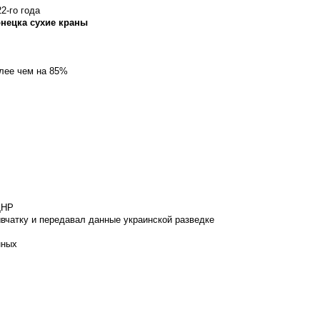
2-го года
онецка сухие краны
олее чем на 85%
ДНР
вчатку и передавал данные украинской разведке
нных