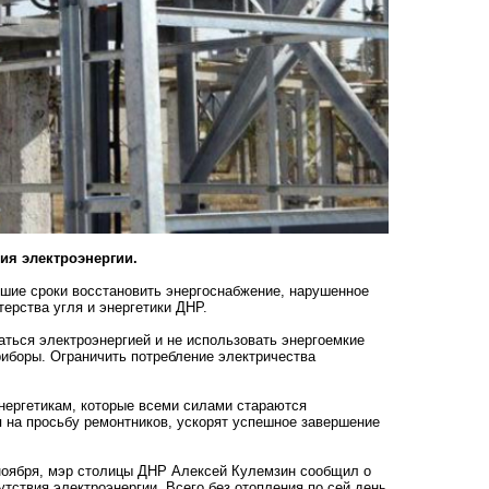
ия электроэнергии.
йшие сроки восстановить энергоснабжение, нарушенное
ерства угля и энергетики ДНР.
ться электроэнергией и не использовать энергоемкие
риборы. Ограничить потребление электричества
энергетикам, которые всеми силами стараются
я на просьбу ремонтников, ускорят успешное завершение
 ноября, мэр столицы ДНР Алексей Кулемзин сообщил о
утствия электроэнергии. Всего без отопления по сей день