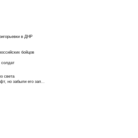
ригорьевки в ДНР
российских бойцов
х солдат
ез света
т, но забыли его зап...