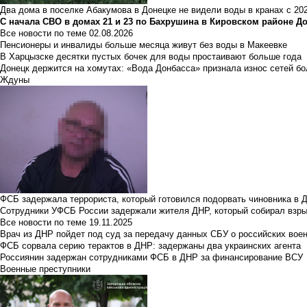
Два дома в поселке Абакумова в Донецке не видели воды в кранах с 202
С начала СВО в домах 21 и 23 по Бахрушина в Кировском районе Д
Все новости по теме
02.08.2026
Пенсионеры и инвалиды больше месяца живут без воды в Макеевке
В Харцызске десятки пустых бочек для воды простаивают больше года
Донецк держится на хомутах: «Вода Донбасса» признала износ сетей б
Ждуны
ФСБ задержала террориста, который готовился подорвать чиновника в 
Сотрудники УФСБ России задержали жителя ДНР, который собирал взры
Все новости по теме
19.11.2025
Врач из ДНР пойдет под суд за передачу данных СБУ о российских вое
ФСБ сорвала серию терактов в ДНР: задержаны два украинских агента
Россиянин задержан сотрудниками ФСБ в ДНР за финансирование ВСУ
Военные преступники