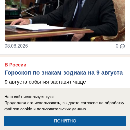
08.08.2026
0
В России
Гороскоп по знакам зодиака на 9 августа
9 августа события заставят чаще
прислушиваться не только к логике, но и к
Наш сайт использует куки.
собственным ощущениям. Убывающая Луна
Продолжая его использовать, вы даете согласие на обработку
располагает к ...
файлов cookie
и пользовательских данных.
ПОНЯТНО