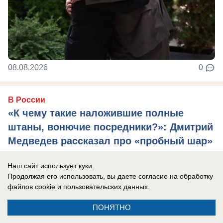
08.08.2026
0
В России
«К чему такие наложившие полные
штаны, вонючие посредники?»: Дмитрий
Медведев рассказал про «пробный шар»
проверки России на прочность
Наш сайт использует куки.
Ситуация с Грузией показала, какие глупые
Продолжая его использовать, вы даете согласие на обработку
взгляды навязывает Запад, сказал
файлов cookie
и пользовательских данных.
зампредседателя Совета Безопасности РФ.
ПОНЯТНО