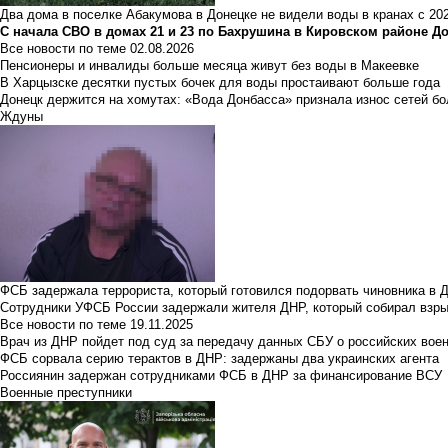
Два дома в поселке Абакумова в Донецке не видели воды в кранах с 202
С начала СВО в домах 21 и 23 по Бахрушина в Кировском районе Д
Все новости по теме
02.08.2026
Пенсионеры и инвалиды больше месяца живут без воды в Макеевке
В Харцызске десятки пустых бочек для воды простаивают больше года
Донецк держится на хомутах: «Вода Донбасса» признала износ сетей б
Ждуны
ФСБ задержала террориста, который готовился подорвать чиновника в 
Сотрудники УФСБ России задержали жителя ДНР, который собирал взры
Все новости по теме
19.11.2025
Врач из ДНР пойдет под суд за передачу данных СБУ о российских вое
ФСБ сорвала серию терактов в ДНР: задержаны два украинских агента
Россиянин задержан сотрудниками ФСБ в ДНР за финансирование ВСУ
Военные преступники