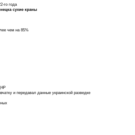
2-го года
онецка сухие краны
олее чем на 85%
ДНР
вчатку и передавал данные украинской разведке
нных