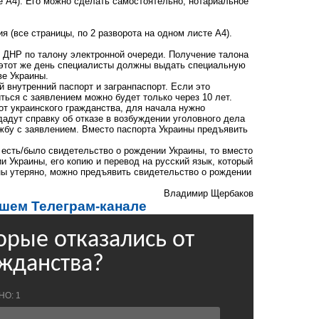
е А4). Его можно сделать самостоятельно, нотариальное
я (все страницы, по 2 разворота на одном листе А4).
 ДНР по талону электронной очереди. Получение талона
В этот же день специалисты должны выдать специальную
ве Украины.
 внутренний паспорт и загранпаспорт. Если это
ться с заявлением можно будет только через 10 лет.
 от украинского гражданства, для начала нужно
дадут справку об отказе в возбуждении уголовного дела
ужбу с заявлением. Вместо паспорта Украины предъявить
 есть/было свидетельство о рождении Украины, то вместо
 Украины, его копию и перевод на русский язык, который
ны утеряно, можно предъявить свидетельство о рождении
Владимир Щербаков
ашем Телеграм-канале