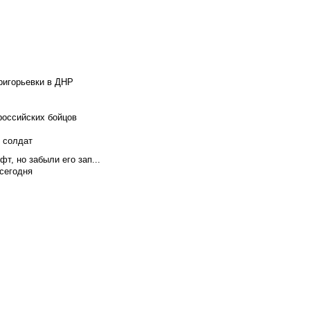
ригорьевки в ДНР
российских бойцов
х солдат
т, но забыли его зап...
сегодня