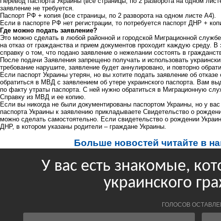
Перевод паспорта Украины (все страницы, по 2 разворота на одном лист
заявление не требуется.
Паспорт РФ + копия (все страницы, по 2 разворота на одном листе А4).
Если в паспорте РФ нет регистрации, то потребуется паспорт ДНР + копи
Где можно подать заявление?
Это можно сделать в любой районной и городской Миграционной службе
на отказ от гражданства и прием документов проходит каждую среду. 
справку о том, что подано заявление о нежелании состоять в гражданст
После подачи Заявления запрещено получать и использовать украинский
требование нарушите, заявление будет аннулировано, и повторно обрати
Если паспорт Украины утерян, но вы хотите подать заявление об отказе
обратиться в МВД с заявлением об утере украинского паспорта. Вам вы
по факту утраты паспорта. С ней нужно обратиться в Миграционную сл
Справку из МВД и ее копию.
Если вы никогда не были документированы паспортом Украины, но у вас
паспорта Украины к заявлению прикладываете Свидетельство о рождении
можно сделать самостоятельно. Если свидетельство о рождении Украи
ДНР, в котором указаны родители – граждане Украины.
Больше новостей читайте в н