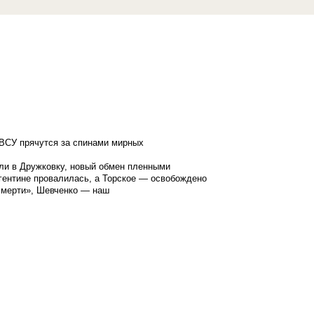
ВСУ прячутся за спинами мирных
ли в Дружковку, новый обмен пленными
гентине провалилась, а Торское — освобождено
смерти», Шевченко — наш