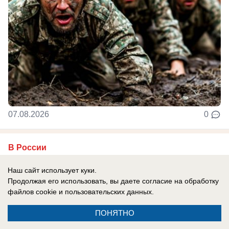
07.08.2026
0
В России
У солистки группы «А'Студио» Кети
Наш сайт использует куки.
Топурии нашли недвижимость более чем
Продолжая его использовать, вы даете согласие на обработку
на полмиллиарда рублей
файлов cookie
и пользовательских данных.
В активе певицы — столичная квартира,
ПОНЯТНО
подмосковный особняк и апартаменты в ОАЭ.