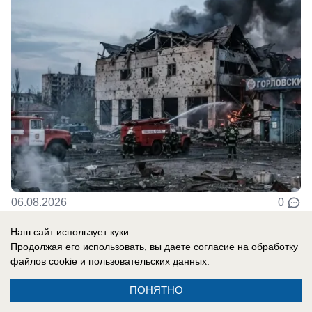
06.08.2026
0
Наш сайт использует куки.
Продолжая его использовать, вы даете согласие на обработку
Происшествия
файлов cookie
и пользовательских данных.
Застолье с ножевыми: пенсионерка из
Тореза отправила мужа в больницу
ПОНЯТНО
прямо из поседелок