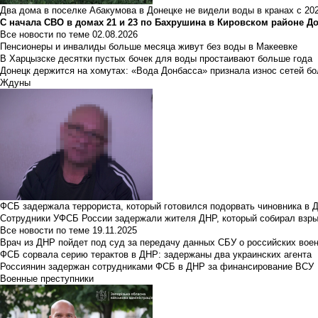
Два дома в поселке Абакумова в Донецке не видели воды в кранах с 202
С начала СВО в домах 21 и 23 по Бахрушина в Кировском районе Д
Все новости по теме
02.08.2026
Пенсионеры и инвалиды больше месяца живут без воды в Макеевке
В Харцызске десятки пустых бочек для воды простаивают больше года
Донецк держится на хомутах: «Вода Донбасса» признала износ сетей б
Ждуны
ФСБ задержала террориста, который готовился подорвать чиновника в 
Сотрудники УФСБ России задержали жителя ДНР, который собирал взры
Все новости по теме
19.11.2025
Врач из ДНР пойдет под суд за передачу данных СБУ о российских вое
ФСБ сорвала серию терактов в ДНР: задержаны два украинских агента
Россиянин задержан сотрудниками ФСБ в ДНР за финансирование ВСУ
Военные преступники