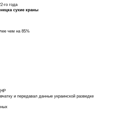
2-го года
онецка сухие краны
олее чем на 85%
ДНР
вчатку и передавал данные украинской разведке
нных