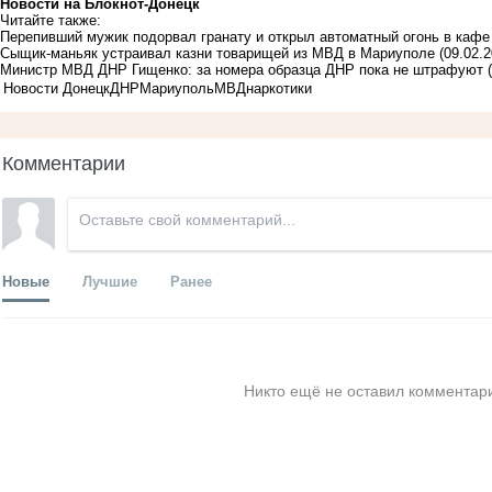
Новости на Блoкнoт-Донецк
Читайте также:
Перепивший мужик подорвал гранату и открыл автоматный огонь в каф
Сыщик-маньяк устраивал казни товарищей из МВД в Мариуполе
(09.02.2
Министр МВД ДНР Гищенко: за номера образца ДНР пока не штрафуют
Новости Донецк
ДНР
Мариуполь
МВД
наркотики
Комментарии
Новые
Лучшие
Ранее
Никто ещё не оставил комментари