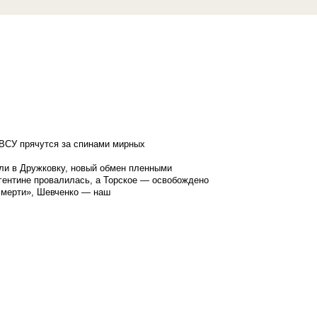
ВСУ прячутся за спинами мирных
ли в Дружковку, новый обмен пленными
гентине провалилась, а Торское — освобождено
смерти», Шевченко — наш