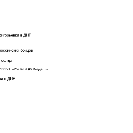
ригорьевки в ДНР
российских бойцов
х солдат
иняют школы и детсады ...
ии в ДНР