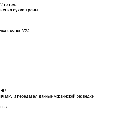
2-го года
онецка сухие краны
олее чем на 85%
ДНР
вчатку и передавал данные украинской разведке
нных