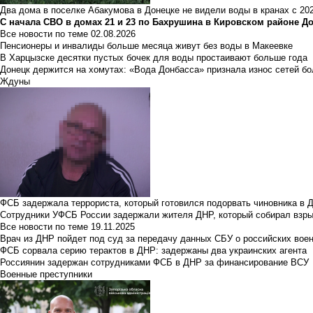
Два дома в поселке Абакумова в Донецке не видели воды в кранах с 202
С начала СВО в домах 21 и 23 по Бахрушина в Кировском районе Д
Все новости по теме
02.08.2026
Пенсионеры и инвалиды больше месяца живут без воды в Макеевке
В Харцызске десятки пустых бочек для воды простаивают больше года
Донецк держится на хомутах: «Вода Донбасса» признала износ сетей б
Ждуны
ФСБ задержала террориста, который готовился подорвать чиновника в 
Сотрудники УФСБ России задержали жителя ДНР, который собирал взры
Все новости по теме
19.11.2025
Врач из ДНР пойдет под суд за передачу данных СБУ о российских вое
ФСБ сорвала серию терактов в ДНР: задержаны два украинских агента
Россиянин задержан сотрудниками ФСБ в ДНР за финансирование ВСУ
Военные преступники