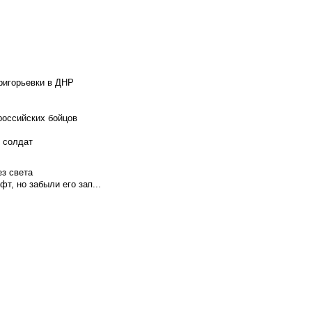
ригорьевки в ДНР
российских бойцов
х солдат
ез света
т, но забыли его зап...