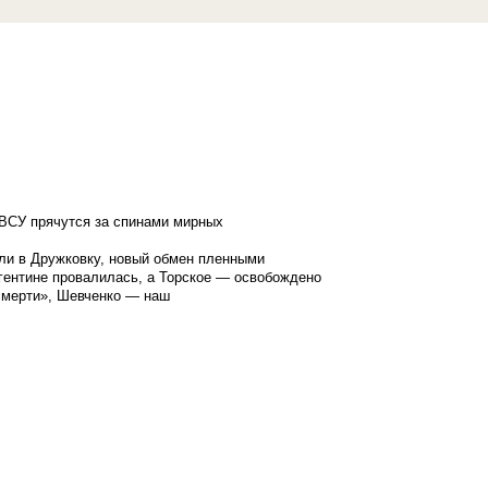
ВСУ прячутся за спинами мирных
ли в Дружковку, новый обмен пленными
гентине провалилась, а Торское — освобождено
смерти», Шевченко — наш