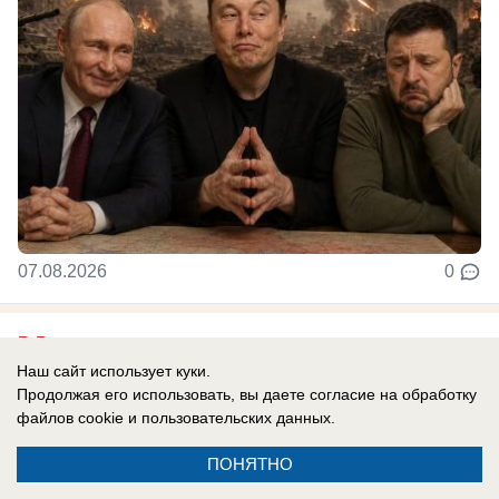
07.08.2026
0
В России
Хотела доказать, что ей все можно: экс-
Наш сайт использует куки.
Продолжая его использовать, вы даете согласие на обработку
участница «ДОМа-2» вновь попала под
файлов cookie
и пользовательских данных.
арест после голой прогулки
ПОНЯТНО
На свободе она пробыла всего 10 секунд