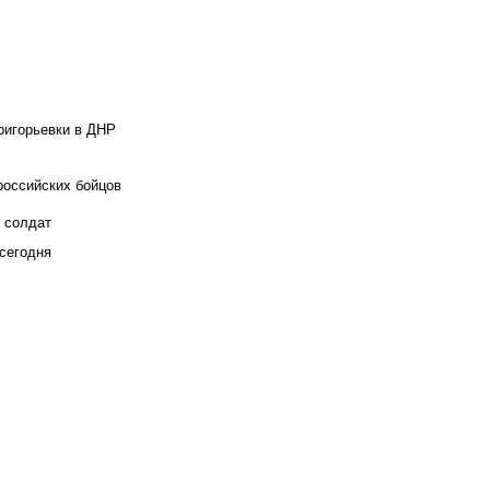
ригорьевки в ДНР
российских бойцов
х солдат
сегодня