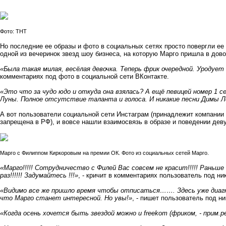
Фото: ТНТ
Но последние ее образы и фото в социальных сетях просто повергли ее
одной из вечеринок звезд шоу бизнеса, на которую Марго пришла в дов
«Была такая милая, весёлая девочка. Теперь фрик очередной. Уродует
комментариях под фото в социальной сети ВКонтакте.
«Это что за чудо юдо и откуда она взялась? А ещё певицей номер 1 с
Луны. Полное отсутствие таланта и голоса. И никакие песни Димы Л
А вот пользователи социальной сети Инстаграм (принадлежит компании 
запрещена в РФ), и вовсе нашли взаимосвязь в образе и поведении де
Марго с Филиппом Киркоровым на премии ОК. Фото из социальных сетей Марго.
«Марго!!!!! Сотрудничество с Филей Вас совсем не красит!!!!! Раньше
раз!!!!!! Задумайтесь !!!»
, - кричит в комментариях пользователь под ник
«Видимо все же пришло время чтобы отписаться……. Здесь уже диагно
что Марго станет интересной. Но увы!»
, - пишет пользователь под н
«Когда осень хочется быть звездой можно и freekom (фриком, - прим.