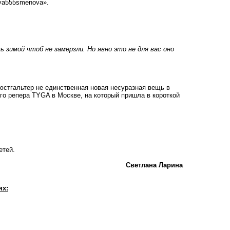
lya555smenova».
 зимой чтоб не замерзли. Но явно это не для вас оно
юстгальтер не единственная новая несуразная вещь в
ого репера TYGA в Москве, на который пришла в короткой
етей.
Светлана Ларина
ях: