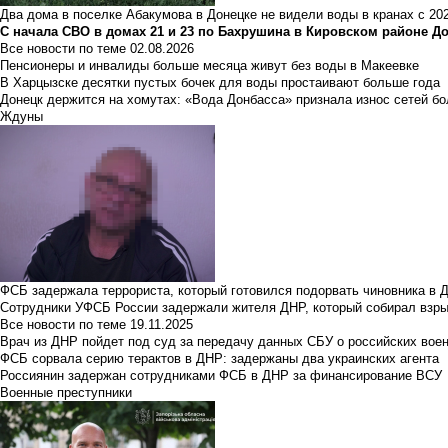
Два дома в поселке Абакумова в Донецке не видели воды в кранах с 202
С начала СВО в домах 21 и 23 по Бахрушина в Кировском районе Д
Все новости по теме
02.08.2026
Пенсионеры и инвалиды больше месяца живут без воды в Макеевке
В Харцызске десятки пустых бочек для воды простаивают больше года
Донецк держится на хомутах: «Вода Донбасса» признала износ сетей б
Ждуны
ФСБ задержала террориста, который готовился подорвать чиновника в 
Сотрудники УФСБ России задержали жителя ДНР, который собирал взры
Все новости по теме
19.11.2025
Врач из ДНР пойдет под суд за передачу данных СБУ о российских вое
ФСБ сорвала серию терактов в ДНР: задержаны два украинских агента
Россиянин задержан сотрудниками ФСБ в ДНР за финансирование ВСУ
Военные преступники