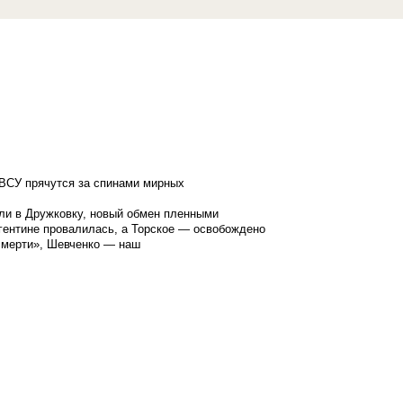
ВСУ прячутся за спинами мирных
ли в Дружковку, новый обмен пленными
гентине провалилась, а Торское — освобождено
смерти», Шевченко — наш