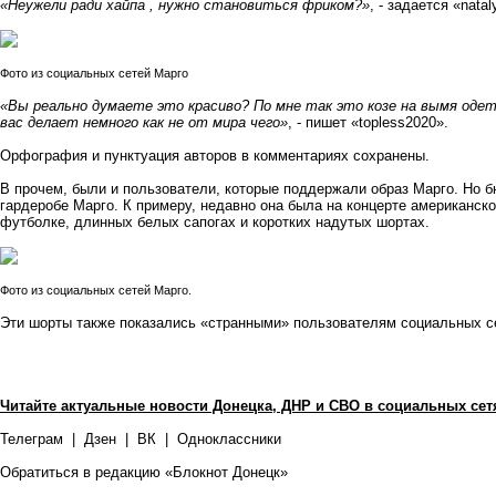
«Неужели ради хайпа , нужно становиться фриком?»
, - задается «nata
Фото из социальных сетей Марго
«Вы реально думаете это красиво? По мне так это козе на вымя одеть
вас делает немного как не от мира чего»
, - пишет «topless2020».
Орфография и пунктуация авторов в комментариях сохранены.
В прочем, были и пользователи, которые поддержали образ Марго. Но б
гардеробе Марго. К примеру, недавно она была на концерте американск
футболке, длинных белых сапогах и коротких надутых шортах.
Фото из социальных сетей Марго.
Эти шорты также показались «странными» пользователям социальных с
Читайте актуальные новости Донецка, ДНР и СВО в социальных сет
Телеграм
|
Дзен
|
ВК
|
Одноклассники
Обратиться в редакцию «Блокнот Донецк»