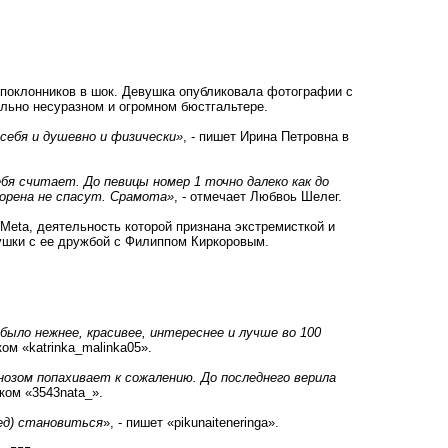
 поклонников в шок. Девушка опубликовала фотографии с
ольно несуразном и огромном бюстгальтере.
 себя и душевно и физически»
, - пишет Ирина Петровна в
ебя считает. До певицы номер 1 точно далеко как до
орена не спасут. Срамота»
, - отмечает Любвоь Шелег.
Meta, деятельность которой признана экстремисткой и
вушки с ее дружбой с Филиппом Киркоровым.
 было нежнее, красивее, интереснее и лучше во 100
ом «katrinka_malinka05».
зом попахивает к сожалению. До последнего верила
иком «3543nata_».
ред) становиться
», - пишет «pikunaiteneringa».