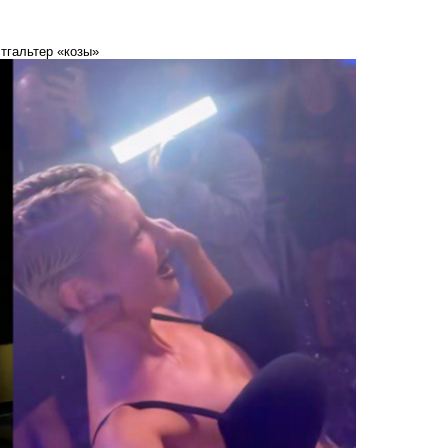
тгальтер «козы»