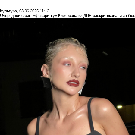
Культура
,
03.06.2025 11:12
Очередной фрик: «фаворитку» Киркорова из ДНР раскритиковали за бюс