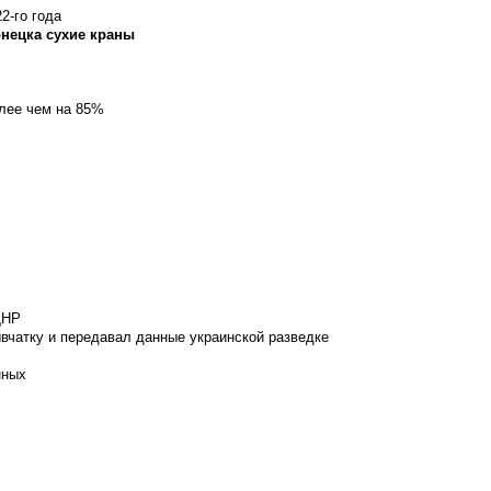
2-го года
онецка сухие краны
олее чем на 85%
ДНР
вчатку и передавал данные украинской разведке
нных